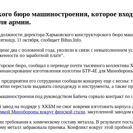
ого бюро машиностроения, которое вход
ля армии.
должности директора Харьковского конструкторского бюро маш
тницу, 11 октября, сообщает Bihus.Info.
ние два с половиной года, уволили в связи с невыполнением усл
енности по заработной плате".
торское бюро, сообщал о переводе почти тысячного коллектива 
инансирование изготовления полсотни БТР-4Е для Минобороны,
а предприятии его сотрудники сообщали концерну еще с весны: т
иятии перестали выдавать спецодежду и инструменты, а также п
машиностроения под руководством Бабича сорвало контракт по 
ый завод на подряде у ХКБМ не смог вовремя изготовить корпуса
иемкой Минобороны вокруг финской стали
, закупленной заводом 
и требования к химическому составу металла. В результате пост
му металл забраковала приемка. Конфликт вокруг этой пробной 