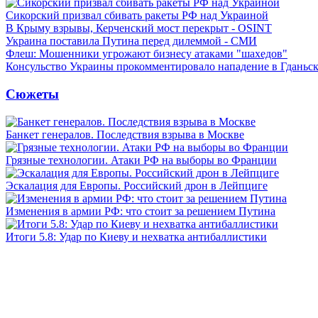
Сикорский призвал сбивать ракеты РФ над Украиной
В Крыму взрывы, Керченский мост перекрыт - OSINT
Украина поставила Путина перед дилеммой - СМИ
Флеш: Мошенники угрожают бизнесу атаками "шахедов"
Консульство Украины прокомментировало нападение в Гданьс
Сюжеты
Банкет генералов. Последствия взрыва в Москве
Грязные технологии. Атаки РФ на выборы во Франции
Эскалация для Европы. Российский дрон в Лейпциге
Изменения в армии РФ: что стоит за решением Путина
Итоги 5.8: Удар по Киеву и нехватка антибаллистики