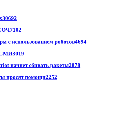
х
30692
 СОЧ
7102
рм с использованием роботов
4694
- СМИ
3019
triot начнет сбивать ракеты
2878
сты просят помощи
2252