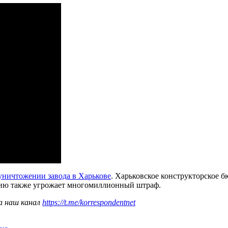
уничтожении завода в Харькове
. Харьковское конструкторское бю
ятию также угрожает многомиллионный штраф.
а наш канал
https://t.me/korrespondentnet