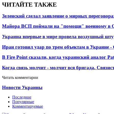
ЧИТАЙТЕ ТАКЖЕ
Зеленский сделал заявление о мирных переговора
Майора ВСП поймали на "помощи" военному в
Украина впервые в мире провела воздушный шту
Иран готовил удар по трем объектам в Украине 
В Fire Point сказали, когда украинский аналог Pa
Когда связь молчит - молчит вся бригада. Связи
Читать комментарии
Новости Украины
Последние
Популярные
Комментируемые