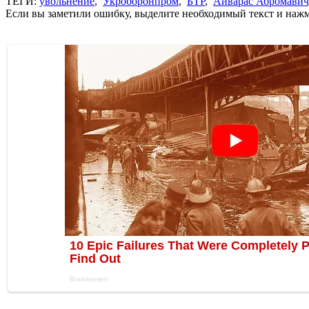
ТЕГИ:
увольнение
,
Укроборонпром
,
БТР
,
Айварас Абромавич
Если вы заметили ошибку, выделите необходимый текст и нажми