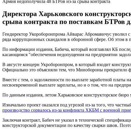
Армия недополучила 48 БТРов из-за срыва контракта
Директора Харьковского конструкторск
срыва контракта по поставкам БТРов д
Гендиректор Укороборонпрома Айварас Абромавичус уволил с 
ряда коррупционных скандалов в оборонной сфере. Об этом в пя
По информации издания, Бабича, который возглавлял КБ послед
касающимся "обеспечения недопущения на предприятии задолж
В августе концерн Укроборонпром, в который входит конструк
Официально это объясняли тем, что Минобороны прекратило ф
Вместе с тем, о задолженности по выплате заработной платы н
несвоевременной выплате зарплаты, но и о том, что на предпр
По данным издания, летом Харьковское конструкторское бюро 
Изначально проект оказался под угрозой из-за того, что частн
производство сорвалось из-за конфликта ХКБМ с военной пр
Заключая контракт, Бабич не указал в технической спецификаци
конструкторской документации по качеству сварки швов. Поэто