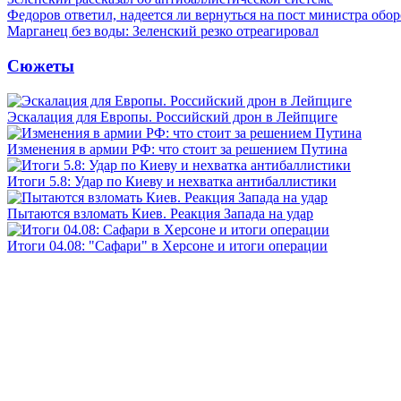
Федоров ответил, надеется ли вернуться на пост министра обо
Марганец без воды: Зеленский резко отреагировал
Сюжеты
Эскалация для Европы. Российский дрон в Лейпциге
Изменения в армии РФ: что стоит за решением Путина
Итоги 5.8: Удар по Киеву и нехватка антибаллистики
Пытаются взломать Киев. Реакция Запада на удар
Итоги 04.08: "Сафари" в Херсоне и итоги операции