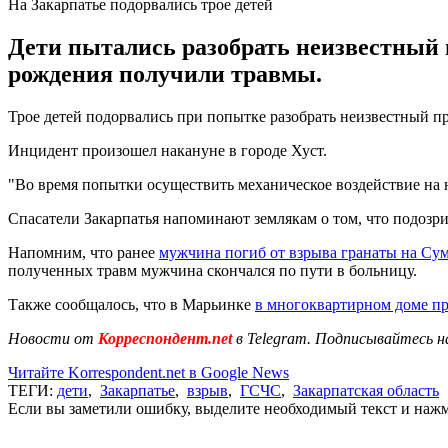
На Закарпатье подорвались трое детей
Дети пытались разобрать неизвестный пр
рождения получили травмы.
Трое детей подорвались при попытке разобрать неизвестный пр
Инцидент произошел накануне в городе Хуст.
"Во время попытки осуществить механическое воздействие на н
Спасатели Закарпатья напоминают землякам о том, что подозр
Напомним, что ранее
мужчина погиб от взрыва гранаты на Су
полученных травм мужчина скончался по пути в больницу.
Также сообщалось, что в Марьинке
в многоквартирном доме п
Новости от
Корреспондент.net
в Telegram. Подписывайтесь н
Читайте Korrespondent.net в Google News
ТЕГИ:
дети
,
Закарпатье
,
взрыв
,
ГСЧС
,
Закарпатская область
Если вы заметили ошибку, выделите необходимый текст и нажми