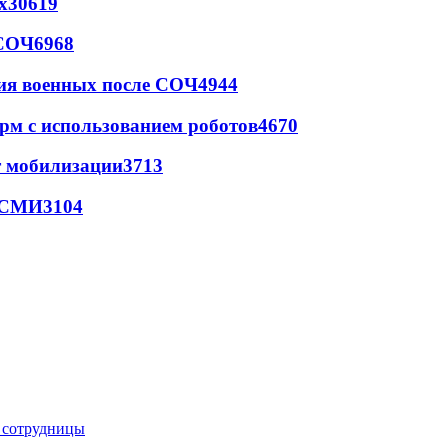
х
30619
 СОЧ
6968
ия военных после СОЧ
4944
рм с использованием роботов
4670
т мобилизации
3713
- СМИ
3104
е сотрудницы