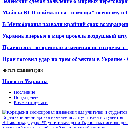
Зеленский сделал заявление о мирных переговора
Майора ВСП поймали на "помощи" военному в
В Минобороны назвали крайний срок возвращен
Украина впервые в мире провела воздушный шту
Правительство приняло изменения по отсрочке о
Иран готовил удар по трем объектам в Украине 
Читать комментарии
Новости Украины
Последние
Популярные
Комментируемые
Корецький анонсировал изменения для учителей и студентов
В Павлограде удар РФ уничтожил депо Укрпочты: погибли дв
Зеленский рассказал об антибаллистической системе