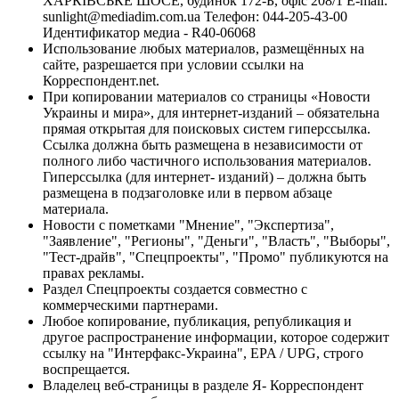
ХАРКІВСЬКЕ ШОСЕ, будинок 172-Б, офіс 208/1 E-mail:
sunlight@mediadim.com.ua
Телефон: 044-205-43-00
Идентификатор медиа - R40-06068
Использование любых материалов, размещённых на
сайте, разрешается при условии ссылки на
Корреспондент.net.
При копировании материалов со страницы «Новости
Украины и мира», для интернет-изданий – обязательна
прямая открытая для поисковых систем гиперссылка.
Ссылка должна быть размещена в независимости от
полного либо частичного использования материалов.
Гиперссылка (для интернет- изданий) – должна быть
размещена в подзаголовке или в первом абзаце
материала.
Новости с пометками "Мнение", "Экспертиза",
"Заявление", "Регионы", "Деньги", "Власть", "Выборы",
"Тест-драйв", "Спецпроекты", "Промо" публикуются на
правах рекламы.
Раздел Спецпроекты создается совместно с
коммерческими партнерами.
Любое копирование, публикация, републикация и
другое распространение информации, которое содержит
ссылку на "Интерфакс-Украина", EPA / UPG, строго
воспрещается.
Владелец веб-страницы в разделе Я- Корреспондент