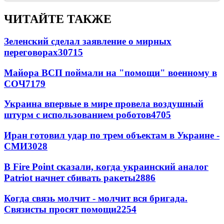
ЧИТАЙТЕ ТАКЖЕ
Зеленский сделал заявление о мирных
переговорах
30715
Майора ВСП поймали на "помощи" военному в
СОЧ
7179
Украина впервые в мире провела воздушный
штурм с использованием роботов
4705
Иран готовил удар по трем объектам в Украине -
СМИ
3028
В Fire Point сказали, когда украинский аналог
Patriot начнет сбивать ракеты
2886
Когда связь молчит - молчит вся бригада.
Связисты просят помощи
2254