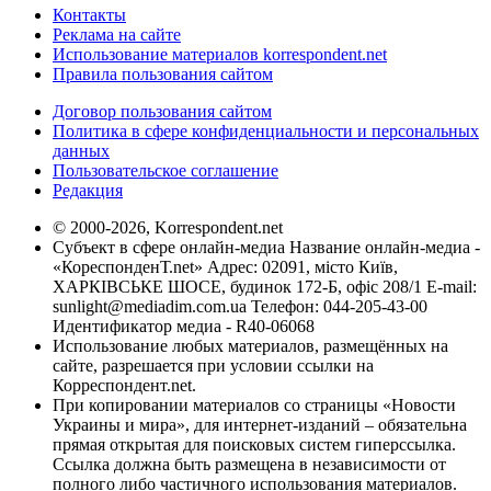
Контакты
Реклама на сайте
Использование материалов korrespondent.net
Правила пользования сайтом
Договор пользования сайтом
Политика в сфере конфиденциальности и персональных
данных
Пользовательское соглашение
Редакция
© 2000-2026, Korrespondent.net
Субъект в сфере онлайн-медиа Название онлайн-медиа -
«КореспонденТ.net» Адрес: 02091, місто Київ,
ХАРКІВСЬКЕ ШОСЕ, будинок 172-Б, офіс 208/1 E-mail:
sunlight@mediadim.com.ua
Телефон: 044-205-43-00
Идентификатор медиа - R40-06068
Использование любых материалов, размещённых на
сайте, разрешается при условии ссылки на
Корреспондент.net.
При копировании материалов со страницы «Новости
Украины и мира», для интернет-изданий – обязательна
прямая открытая для поисковых систем гиперссылка.
Ссылка должна быть размещена в независимости от
полного либо частичного использования материалов.