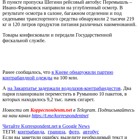
В пункте пропуска Шегини рейсовый автобус Перемышль –
Ивано-Франковск направили на углубленный осмотр. В
результате осмотра в салоне, багажном отделении и под
сиденьями транспортного средства обнаружили 2 тысячи 219
кг и 120 литров продуктов питания различных наименований.
Товары конфисковали и передали Государственной
фискальной службе.
Ранее сообщалось, что
в Киеве обнаружили партию
контрабандной одежды
на 100 млн.
А
на Закарпатье задержали водолазов-контрабандистов
. Два
парня планировали переместить в Румынию 10 пакетов, в
которых находилось 9,2 тыс. пачек сигарет.
Новости от
Корреспондент.net
в Telegram. Подписывайтесь
на наш канал
https://t.me/korrespondentnet
Читайте Korrespondent.net в Google News
ТЕГИ:
контрабанда
,
граница
,
фото
,
автобус
Если вы заметили ошибку, выделите необходимый текст и