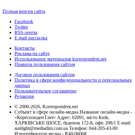
Полная версия сайта
Facebook
Twitter
RSS-ленты
E-mail рассылка
Контакты
Реклама на сайте
Использование материалов korrespondent.net
Правила пользования сайтом
Договор пользования сайтом
Политика в сфере конфиденциальности и персональных
данных
Пользовательское соглашение
Редакция
© 2000-2026, Korrespondent.net
Субъект в сфере онлайн-медиа Название онлайн-медиа -
«КореспонденТ.net» Адрес: 02091, місто Київ,
ХАРКІВСЬКЕ ШОСЕ, будинок 172-Б, офіс 208/1 E-mail:
sunlight@mediadim.com.ua
Телефон: 044-205-43-00
Идентификатор медиа - R40-06068