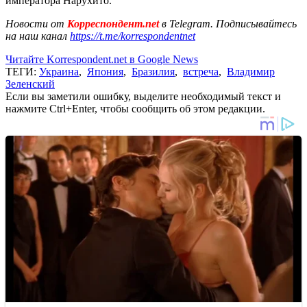
императора Нарухито.
Новости от
Корреспондент.net
в Telegram. Подписывайтесь
на наш канал
https://t.me/korrespondentnet
Читайте Korrespondent.net в Google News
ТЕГИ:
Украина
,
Япония
,
Бразилия
,
встреча
,
Владимир
Зеленский
Если вы заметили ошибку, выделите необходимый текст и
нажмите Ctrl+Enter, чтобы сообщить об этом редакции.