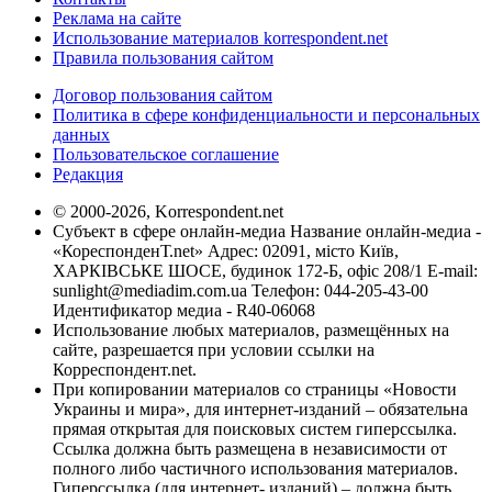
Реклама на сайте
Использование материалов korrespondent.net
Правила пользования сайтом
Договор пользования сайтом
Политика в сфере конфиденциальности и персональных
данных
Пользовательское соглашение
Редакция
© 2000-2026, Korrespondent.net
Субъект в сфере онлайн-медиа Название онлайн-медиа -
«КореспонденТ.net» Адрес: 02091, місто Київ,
ХАРКІВСЬКЕ ШОСЕ, будинок 172-Б, офіс 208/1 E-mail:
sunlight@mediadim.com.ua
Телефон: 044-205-43-00
Идентификатор медиа - R40-06068
Использование любых материалов, размещённых на
сайте, разрешается при условии ссылки на
Корреспондент.net.
При копировании материалов со страницы «Новости
Украины и мира», для интернет-изданий – обязательна
прямая открытая для поисковых систем гиперссылка.
Ссылка должна быть размещена в независимости от
полного либо частичного использования материалов.
Гиперссылка (для интернет- изданий) – должна быть