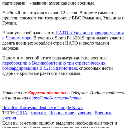
партнерами", - заявили американские военные.
Учебный полет длился около 12 часов. В полете самолеты
провели совместную тренировку с ВВС Румынии, Украины и
Грузии.
Накануне сообщалось, что
НАТО и Украина проводят учения
в Черном море
. В учениях Storm Fall-2019 принимают участие
девять военных кораблей стран НАТО и около тысячи
моряков.
Напомним, весной этого года американские военные
перебросили в Великобританию три стратегических
бомбардировщика B-52H Stratofortress
, способных нести
ядерные крылатые ракеты и авиабомбы.
Новости от
Корреспондент.net
в Telegram. Подписывайтесь
на наш канал
https://t.me/korrespondentnet
Читайте Korrespondent.net в Google News
ТЕГИ:
США
,
самолет
,
Черное море
,
учения
,
Военные
учения
Если вы заметили ошибку, выделите необходимый текст и