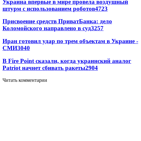
Украина впервые в мире провела воздушный
штурм с использованием роботов
4723
Присвоение средств ПриватБанка: дело
Коломойского направлено в суд
3257
Иран готовил удар по трем объектам в Украине -
СМИ
3040
В Fire Point сказали, когда украинский аналог
Patriot начнет сбивать ракеты
2904
Читать комментарии