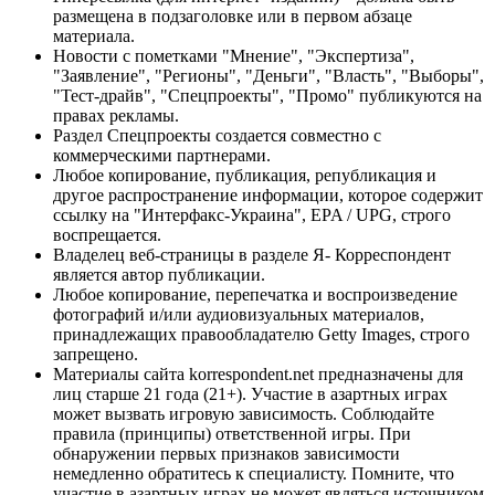
размещена в подзаголовке или в первом абзаце
материала.
Новости с пометками "Мнение", "Экспертиза",
"Заявление", "Регионы", "Деньги", "Власть", "Выборы",
"Тест-драйв", "Спецпроекты", "Промо" публикуются на
правах рекламы.
Раздел Спецпроекты создается совместно с
коммерческими партнерами.
Любое копирование, публикация, републикация и
другое распространение информации, которое содержит
ссылку на "Интерфакс-Украина", EPA / UPG, строго
воспрещается.
Владелец веб-страницы в разделе Я- Корреспондент
является автор публикации.
Любое копирование, перепечатка и воспроизведение
фотографий и/или аудиовизуальных материалов,
принадлежащих правообладателю Getty Images, строго
запрещено.
Материалы сайта korrespondent.net предназначены для
лиц старше 21 года (21+). Участие в азартных играх
может вызвать игровую зависимость. Соблюдайте
правила (принципы) ответственной игры. При
обнаружении первых признаков зависимости
немедленно обратитесь к специалисту. Помните, что
участие в азартных играх не может являться источником