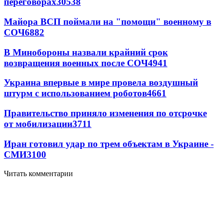
переговорах
30538
Майора ВСП поймали на "помощи" военному в
СОЧ
6882
В Минобороны назвали крайний срок
возвращения военных после СОЧ
4941
Украина впервые в мире провела воздушный
штурм с использованием роботов
4661
Правительство приняло изменения по отсрочке
от мобилизации
3711
Иран готовил удар по трем объектам в Украине -
СМИ
3100
Читать комментарии