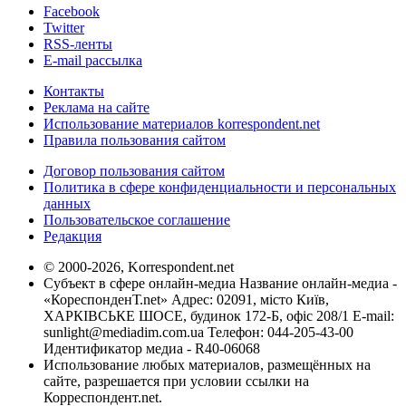
Facebook
Twitter
RSS-ленты
E-mail рассылка
Контакты
Реклама на сайте
Использование материалов korrespondent.net
Правила пользования сайтом
Договор пользования сайтом
Политика в сфере конфиденциальности и персональных
данных
Пользовательское соглашение
Редакция
© 2000-2026, Korrespondent.net
Субъект в сфере онлайн-медиа Название онлайн-медиа -
«КореспонденТ.net» Адрес: 02091, місто Київ,
ХАРКІВСЬКЕ ШОСЕ, будинок 172-Б, офіс 208/1 E-mail:
sunlight@mediadim.com.ua
Телефон: 044-205-43-00
Идентификатор медиа - R40-06068
Использование любых материалов, размещённых на
сайте, разрешается при условии ссылки на
Корреспондент.net.