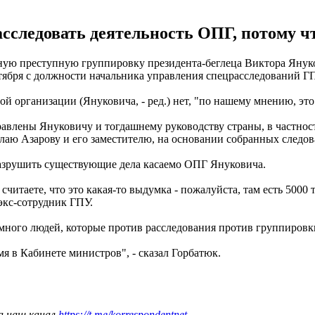
сследовать деятельность ОПГ, потому чт
нную преступную группировку президента-беглеца Виктора Яну
тября с должности начальника управления спецрасследований Г
й организации (Януковича, - ред.) нет, "по нашему мнению, это
авлены Януковичу и тогдашнему руководству страны, в частност
ю Азарову и его заместителю, на основании собранных следов
азрушить существующие дела касаемо ОПГ Януковича.
считаете, что это какая-то выдумка - пожалуйста, там есть 5000
 экс-сотрудник ГПУ.
ь много людей, которые против расследования против группировк
мя в Кабинете министров", - сказал Горбатюк.
а наш канал
https://t.me/korrespondentnet