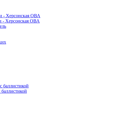
и - Херсонская ОВА
ель
ких
с баллистикой