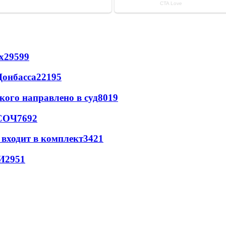
х
29599
Донбасса
22195
кого направлено в суд
8019
 СОЧ
7692
 входит в комплект
3421
И
2951