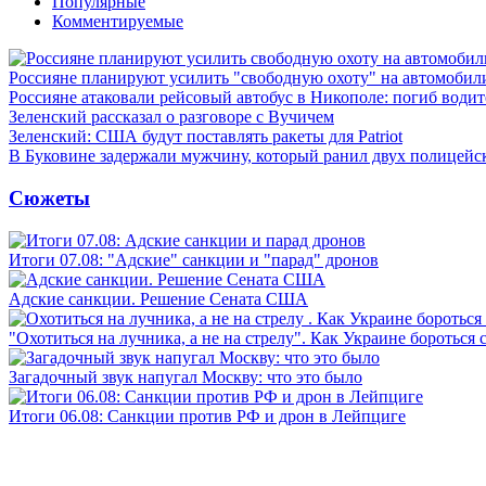
Популярные
Комментируемые
Россияне планируют усилить "свободную охоту" на автомобил
Россияне атаковали рейсовый автобус в Никополе: погиб водит
Зеленский рассказал о разговоре с Вучичем
Зеленский: США будут поставлять ракеты для Patriot
В Буковине задержали мужчину, который ранил двух полицейс
Сюжеты
Итоги 07.08: "Адские" санкции и "парад" дронов
Адские санкции. Решение Сената США
"Охотиться на лучника, а не на стрелу". Как Украине бороться 
Загадочный звук напугал Москву: что это было
Итоги 06.08: Санкции против РФ и дрон в Лейпциге