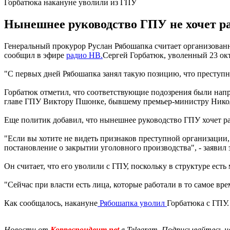
Горбатюка накануне уволили из ГПУ
Нынешнее руководство ГПУ не хочет ра
Генеральный прокурор Руслан Рябошапка считает организова
сообщил в эфире
радио НВ.
Сергей Горбатюк, уволенный 23 ок
"С первых дней Рябошапка занял такую позицию, что преступно
Горбатюк отметил, что соответствующие подозрения были напр
главе ГПУ Виктору Пшонке, бывшему премьер-министру Никола
Еще политик добавил, что нынешнее руководство ГПУ хочет р
"Если вы хотите не видеть признаков преступной организации, 
постановление о закрытии уголовного производства", - заявил
Он считает, что его уволили с ГПУ, поскольку в структуре ест
"Сейчас при власти есть лица, которые работали в то самое вре
Как сообщалось, накануне
Рябошапка уволил
Горбатюка с ГПУ.
Новости от
Корреспондент.net
в Telegram. Подписывайтесь н