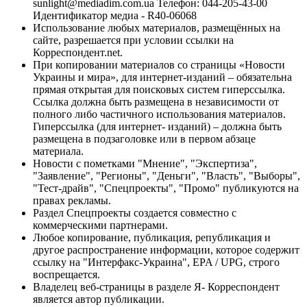
sunlight@mediadim.com.ua
Телефон: 044-205-43-00
Идентификатор медиа - R40-06068
Использование любых материалов, размещённых на
сайте, разрешается при условии ссылки на
Корреспондент.net.
При копировании материалов со страницы «Новости
Украины и мира», для интернет-изданий – обязательна
прямая открытая для поисковых систем гиперссылка.
Ссылка должна быть размещена в независимости от
полного либо частичного использования материалов.
Гиперссылка (для интернет- изданий) – должна быть
размещена в подзаголовке или в первом абзаце
материала.
Новости с пометками "Мнение", "Экспертиза",
"Заявление", "Регионы", "Деньги", "Власть", "Выборы",
"Тест-драйв", "Спецпроекты", "Промо" публикуются на
правах рекламы.
Раздел Спецпроекты создается совместно с
коммерческими партнерами.
Любое копирование, публикация, републикация и
другое распространение информации, которое содержит
ссылку на "Интерфакс-Украина", EPA / UPG, строго
воспрещается.
Владелец веб-страницы в разделе Я- Корреспондент
является автор публикации.