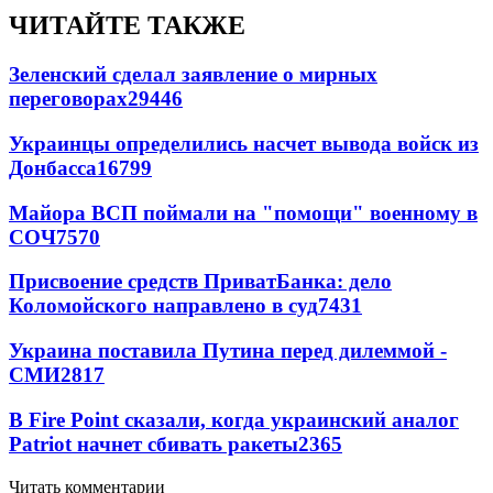
ЧИТАЙТЕ ТАКЖЕ
Зеленский сделал заявление о мирных
переговорах
29446
Украинцы определились насчет вывода войск из
Донбасса
16799
Майора ВСП поймали на "помощи" военному в
СОЧ
7570
Присвоение средств ПриватБанка: дело
Коломойского направлено в суд
7431
Украина поставила Путина перед дилеммой -
СМИ
2817
В Fire Point сказали, когда украинский аналог
Patriot начнет сбивать ракеты
2365
Читать комментарии