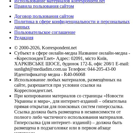
Использование материалов korrespondent.net
Правила пользования сайтом
Договор пользования сайтом
Политика в сфере конфиденциальности и персональных
данных
Пользовательское соглашение
Редакция
© 2000-2026, Korrespondent.net
Субъект в сфере онлайн-медиа Название онлайн-медиа -
«КореспонденТ.net» Адрес: 02091, місто Київ,
ХАРКІВСЬКЕ ШОСЕ, будинок 172-Б, офіс 208/1 E-mail:
sunlight@mediadim.com.ua
Телефон: 044-205-43-00
Идентификатор медиа - R40-06068
Использование любых материалов, размещённых на
сайте, разрешается при условии ссылки на
Корреспондент.net.
При копировании материалов со страницы «Новости
Украины и мира», для интернет-изданий – обязательна
прямая открытая для поисковых систем гиперссылка.
Ссылка должна быть размещена в независимости от
полного либо частичного использования материалов.
Гиперссылка (для интернет- изданий) – должна быть
размещена в подзаголовке или в первом абзаце