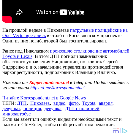
На прошлой неделе в Николаеве
патрульные полицейские на
Opel Vectra врезались
в столб на Богоявленском проспекте.
Один из них погиб, второй был госпитализирован.
Ранее под Николаевом
произошло столкновение автомобилей
Тoyota и Lexus
. В этом ДТП погибли замначальник
областного управления Нацполиции, полковник Сергей
Сидоренко и и.о. начальника управления противодействия
наркопреступности, подполковник Владимир Илличко.
Новости от
Корреспондент.net
в Telegram. Подписывайтесь
на наш канал
https://t.me/korrespondentnet
Читайте Korrespondent.net в Google News
ТЕГИ:
ДТП
,
Николаев
,
видео
,
фото
,
Toyota
,
авария
,
девушки
,
полиция
,
девушка
,
ДТП с полицией
,
микроавтобус
Если вы заметили ошибку, выделите необходимый текст и
нажмите Ctrl+Enter, чтобы сообщить об этом редакции.