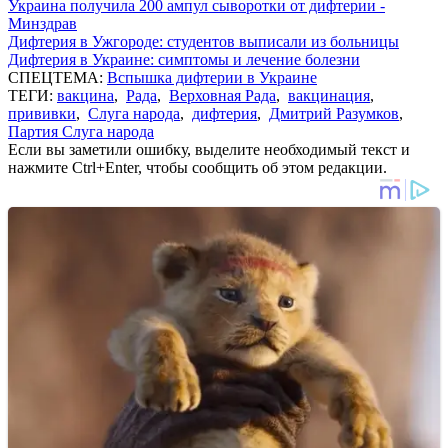
Украина получила 200 ампул сыворотки от дифтерии -
Минздрав
Дифтерия в Ужгороде: студентов выписали из больницы
Дифтерия в Украине: симптомы и лечение болезни
СПЕЦТЕМА:
Вспышка дифтерии в Украине
ТЕГИ:
вакцина
,
Рада
,
Верховная Рада
,
вакцинация
,
прививки
,
Слуга народа
,
дифтерия
,
Дмитрий Разумков
,
Партия Слуга народа
Если вы заметили ошибку, выделите необходимый текст и
нажмите Ctrl+Enter, чтобы сообщить об этом редакции.