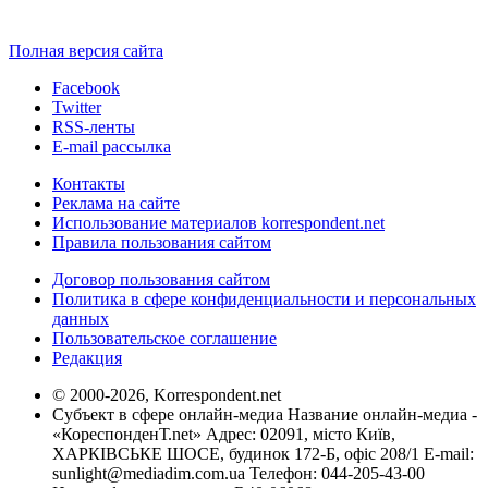
Полная версия сайта
Facebook
Twitter
RSS-ленты
E-mail рассылка
Контакты
Реклама на сайте
Использование материалов korrespondent.net
Правила пользования сайтом
Договор пользования сайтом
Политика в сфере конфиденциальности и персональных
данных
Пользовательское соглашение
Редакция
© 2000-2026, Korrespondent.net
Субъект в сфере онлайн-медиа Название онлайн-медиа -
«КореспонденТ.net» Адрес: 02091, місто Київ,
ХАРКІВСЬКЕ ШОСЕ, будинок 172-Б, офіс 208/1 E-mail:
sunlight@mediadim.com.ua
Телефон: 044-205-43-00