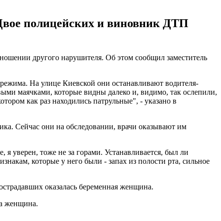
Двое полицейских и виновник ДТП
тношении другого нарушителя. Об этом сообщил заместитель
о режима. На улице Киевской они останавливают водителя-
ми маячками, которые видны далеко и, видимо, так ослепили,
отором как раз находились патрульные", - указано в
ка. Сейчас они на обследовании, врачи оказывают им
 я уверен, тоже не за горами. Устанавливается, был ли
изнакам, которые у него были - запах из полости рта, сильное
пострадавших оказалась беременная женщина.
а женщина.