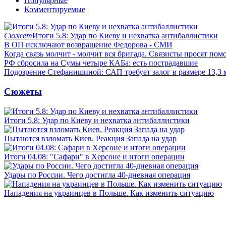
Популярные
Комментируемые
Сюжет
Итоги 5.8: Удар по Киеву и нехватка антибаллистики
В ОП исключают возвращение Федорова - СМИ
Когда связь молчит - молчит вся бригада. Связисты просят по
РФ сбросила на Сумы четыре КАБа: есть пострадавшие
Подозрение Стефанишиной: САП требует залог в размере 13,3 
Сюжеты
Итоги 5.8: Удар по Киеву и нехватка антибаллистики
Пытаются взломать Киев. Реакция Запада на удар
Итоги 04.08: "Сафари" в Херсоне и итоги операции
Удары по России. Чего достигла 40-дневная операция
Нападения на украинцев в Польше. Как изменить ситуацию