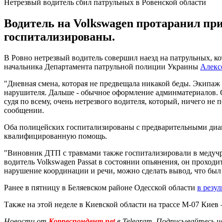
Нетрезвый водитель сбил патрульных в Ровенской области
Водитель на Volkswagen протаранил п
госпитализированы.
В Ровно нетрезвый водитель совершил наезд на патрульных, к
начальника Департамента патрульной полиции Украины
Алекс
"Дневная смена, которая не предвещала никакой беды. Экипаж 
нарушителя. Дальше - обычное оформление админматериалов. 
судя по всему, очень нетрезвого водителя, который, ничего не 
сообщении.
Оба полицейских госпитализированы с предварительными диагн
квалифицированную помощь.
"Виновник ДТП с травмами также госпитализировали в медучреж
водитель Volkswagen Passat в состоянии опьянения, он проходит
нарушение координации и речи, можно сделать вывод, что был 
Ранее в пятницу в Беляевском районе Одесской области
в резу
Также на этой неделе в Киевской области на трассе M-07 Киев
Новости от
Корреспондент.net
в Telegram. Подписывайтесь н