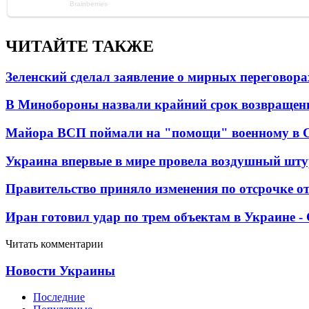
ЧИТАЙТЕ ТАКЖЕ
Зеленский сделал заявление о мирных переговора
В Минобороны назвали крайний срок возвращен
Майора ВСП поймали на "помощи" военному в
Украина впервые в мире провела воздушный шту
Правительство приняло изменения по отсрочке о
Иран готовил удар по трем объектам в Украине 
Читать комментарии
Новости Украины
Последние