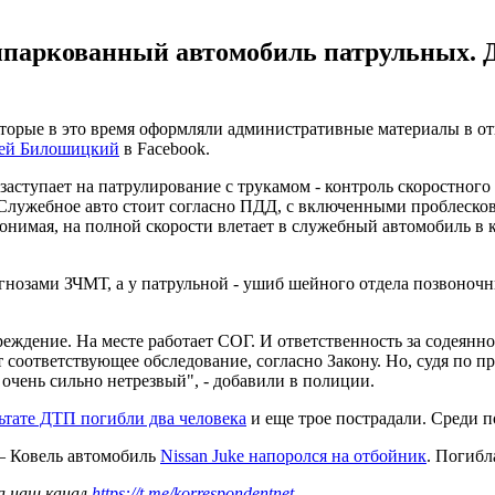
рипаркованный автомобиль патрульных. 
оторые в это время оформляли административные материалы в о
ей Билошицкий
в Facebook.
заступает на патрулирование с трукамом - контроль скоростног
Служебное авто стоит согласно ПДД, с включенными проблесковы
понимая, на полной скорости влетает в служебный автомобиль в к
озами ЗЧМТ, а у патрульной - ушиб шейного отдела позвоночни
дение. На месте работает СОГ. И ответственность за содеянное,
 соответствующее обследование, согласно Закону. Но, судя по пр
очень сильно нетрезвый", - добавили в полиции.
льтате ДТП погибли два человека
и еще трое пострадали. Среди 
 – Ковель автомобиль
Nissan Juke напоролся на отбойник
. Погибл
а наш канал
https://t.me/korrespondentnet