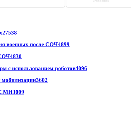
х
27538
ия военных после СОЧ
4899
 СОЧ
4830
рм с использованием роботов
4096
т мобилизации
3602
- СМИ
3009