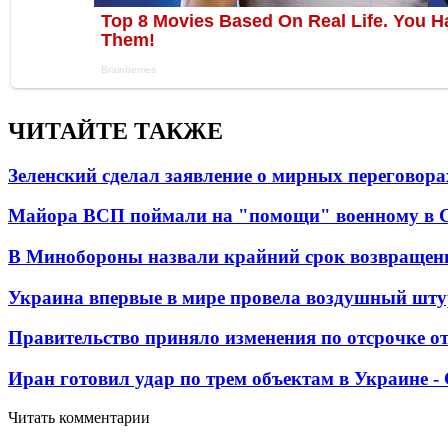
ЧИТАЙТЕ ТАКЖЕ
Зеленский сделал заявление о мирных переговора
Майора ВСП поймали на "помощи" военному в
В Минобороны назвали крайний срок возвращен
Украина впервые в мире провела воздушный шту
Правительство приняло изменения по отсрочке о
Иран готовил удар по трем объектам в Украине 
Читать комментарии