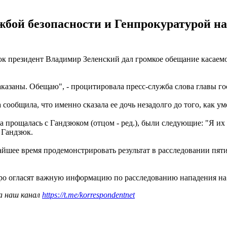
ужбой безопасности и Генпрокуратурой н
 президент Владимир Зеленский дал громкое обещание касаемо р
аказаны. Обещаю", - процитировала пресс-служба слова главы го
ообщила, что именно сказала ее дочь незадолго до того, как ум
гда прощалась с Гандзюком (отцом - ред.), были следующие: "Я и
а Гандзюк.
йшее время продемонстрировать результат в расследовании пяти
коро огласят важную информацию по расследованию нападения н
а наш канал
https://t.me/korrespondentnet