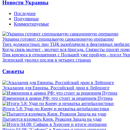
Новости Украины
Последние
Популярные
Комментируемые
Украина готовит специальную санкционную операцию
Трех должностных лиц ТЦК разоблачили в фиктивных мобили
Когда связь молчит - молчит вся бригада. Связисты просят по
Пик кризиса в отношениях с Польшей уже пройден - посол Ук
Зеленский уволил послов в четырех странах
Сюжеты
Эскалация для Европы. Российский дрон в Лейпциге
Изменения в армии РФ: что стоит за решением Путина
Итоги 5.8: Удар по Киеву и нехватка антибаллистики
Пытаются взломать Киев. Реакция Запада на удар
Итоги 04.08: "Сафари" в Херсоне и итоги операции