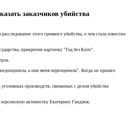
аказать заказчиков убийства
асследование этого громкого убийства, о чем стало известно
сударства, прикрепив картинку "Год без Кати".
ерла.
х недооценила, а они меня переоценили". Когда он пришел
 уголовных производств, связанных с делом убийства
а херсонскую активистку Екатерину Гандзюк.