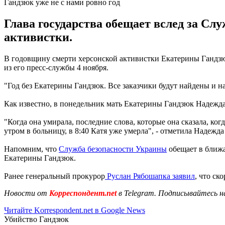
Гандзюк уже не с нами ровно год
Глава государства обещает вслед за Сл
активистки.
В годовщину смерти херсонской активистки Екатерины Гандзюк
из его пресс-службы 4 ноября.
"Год без Екатерины Гандзюк. Все заказчики будут найдены и н
Как известно, в понедельник мать Екатерины Гандзюк Надежда с
"Когда она умирала, последние слова, которые она сказала, ко
утром в больницу, в 8:40 Катя уже умерла", - отметила Надежд
Напомним, что
Служба безопасности Украины
обещает в ближа
Екатерины Гандзюк.
Ранее генеральный прокурор
Руслан Рябошапка заявил
, что с
Новости от
Корреспондент.net
в Telegram. Подписывайтесь н
Читайте Korrespondent.net в Google News
Убийство Гандзюк