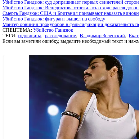
Убийство Гандзюк: суд допрашивает первых свидетелей сторо
Убийство Гандзюк: Венедиктова отчиталась о ходе расследова
Смерть Гандзюк: США и Британия призывают наказать винов
Убийство Гандзюк: фигурант вышел на свободу
Мангер обвинил прокуроров в фальсификации доказательств п
СПЕЦТЕМА:
Убийство Гандзюк
ТЕГИ:
годовщина
,
расследование
,
Владимир Зеленский
,
Екат
Если вы заметили ошибку, выделите необходимый текст и нажми