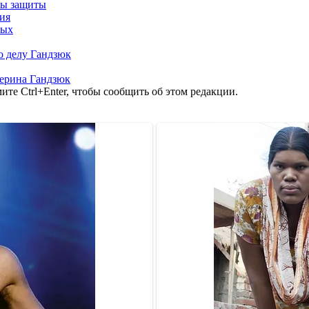
ны защиты
ния
ных
о делу Гандзюк
ерина Гандзюк
те Ctrl+Enter, чтобы сообщить об этом редакции.