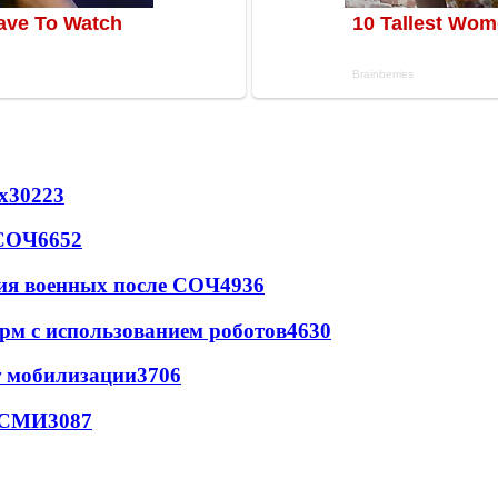
х
30223
 СОЧ
6652
ия военных после СОЧ
4936
рм с использованием роботов
4630
т мобилизации
3706
- СМИ
3087