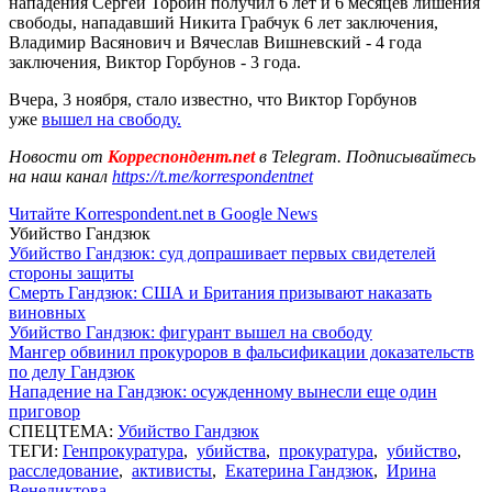
нападения Сергей Торбин получил 6 лет и 6 месяцев лишения
свободы, нападавший Никита Грабчук 6 лет заключения,
Владимир Васянович и Вячеслав Вишневский - 4 года
заключения, Виктор Горбунов - 3 года.
Вчера, 3 ноября, стало известно, что Виктор Горбунов
уже
вышел на свободу.
Новости от
Корреспондент.net
в Telegram. Подписывайтесь
на наш канал
https://t.me/korrespondentnet
Читайте Korrespondent.net в Google News
Убийство Гандзюк
Убийство Гандзюк: суд допрашивает первых свидетелей
стороны защиты
Смерть Гандзюк: США и Британия призывают наказать
виновных
Убийство Гандзюк: фигурант вышел на свободу
Мангер обвинил прокуроров в фальсификации доказательств
по делу Гандзюк
Нападение на Гандзюк: осужденному вынесли еще один
приговор
СПЕЦТЕМА:
Убийство Гандзюк
ТЕГИ:
Генпрокуратура
,
убийства
,
прокуратура
,
убийство
,
расследование
,
активисты
,
Екатерина Гандзюк
,
Ирина
Венедиктова