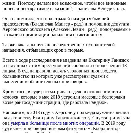
жизни. Поэтому делаем все возможное, чтобы все виновные
понесли неотвратимое наказание", - написала Венедиктова.
Она напомнила, что под стражей находятся бывший
председатель (Владислав Мангер - ред.) и помощник депутата
Херсонского облсовета (Алексей Левин - ред.), подозреваемые
в заказе и организации нападения на активистку.
Также наказаны пять непосредственных исполнителей
нападения, отбывающих срок в тюрьме.
Всего в ходе расследования нападения на Екатерину Гандзюк
и связанных с ним преступлений сообщили о подозрении 18
лицам. В суд направили девять уголовных производств,
большинство из которых уже рассмотрены судами с
вынесением обвинительных приговоров.
Кроме того, в суде рассматривают дело в отношении пяти
человек, которые в мае 2018 устроили массовые беспорядки
возле райгосадминистрации, где работала Гандзюк.
Напомним, в 2018 году в Херсоне у подъезда мужчина вылил
на активистку Екатерину Гандзюк кислоту. Спустя три месяца
она
умерла в больнице после многих операций
. В 2019 году
суд вынес приговоры пятерым фигурантам. Координатор