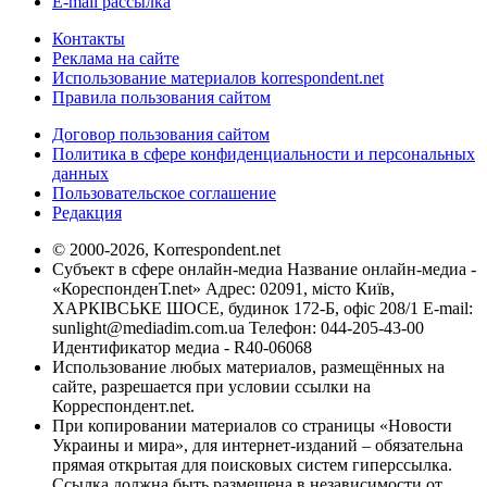
E-mail рассылка
Контакты
Реклама на сайте
Использование материалов korrespondent.net
Правила пользования сайтом
Договор пользования сайтом
Политика в сфере конфиденциальности и персональных
данных
Пользовательское соглашение
Редакция
© 2000-2026, Korrespondent.net
Субъект в сфере онлайн-медиа Название онлайн-медиа -
«КореспонденТ.net» Адрес: 02091, місто Київ,
ХАРКІВСЬКЕ ШОСЕ, будинок 172-Б, офіс 208/1 E-mail:
sunlight@mediadim.com.ua
Телефон: 044-205-43-00
Идентификатор медиа - R40-06068
Использование любых материалов, размещённых на
сайте, разрешается при условии ссылки на
Корреспондент.net.
При копировании материалов со страницы «Новости
Украины и мира», для интернет-изданий – обязательна
прямая открытая для поисковых систем гиперссылка.
Ссылка должна быть размещена в независимости от