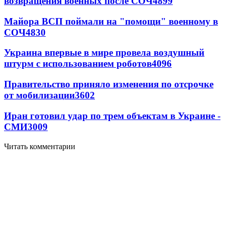
возвращения военных после СОЧ
4899
Майора ВСП поймали на "помощи" военному в
СОЧ
4830
Украина впервые в мире провела воздушный
штурм с использованием роботов
4096
Правительство приняло изменения по отсрочке
от мобилизации
3602
Иран готовил удар по трем объектам в Украине -
СМИ
3009
Читать комментарии