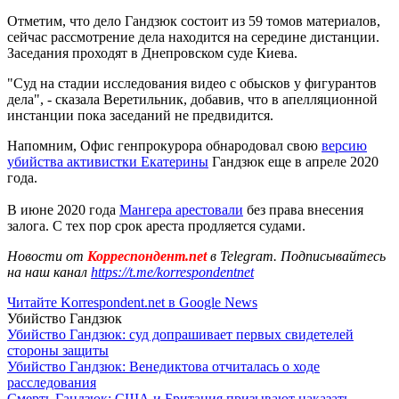
Отметим, что дело Гандзюк состоит из 59 томов материалов,
сейчас рассмотрение дела находится на середине дистанции.
Заседания проходят в Днепровском суде Киева.
"Суд на стадии исследования видео с обысков у фигурантов
дела", - сказала Веретильник, добавив, что в апелляционной
инстанции пока заседаний не предвидится.
Напомним, Офис генпрокурора обнародовал свою
версию
убийства активистки Екатерины
Гандзюк еще в апреле 2020
года.
В июне 2020 года
Мангера арестовали
без права внесения
залога. С тех пор срок ареста продляется судами.
Новости от
Корреспондент.net
в Telegram. Подписывайтесь
на наш канал
https://t.me/korrespondentnet
Читайте Korrespondent.net в Google News
Убийство Гандзюк
Убийство Гандзюк: суд допрашивает первых свидетелей
стороны защиты
Убийство Гандзюк: Венедиктова отчиталась о ходе
расследования
Смерть Гандзюк: США и Британия призывают наказать