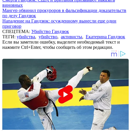
виновных
Мангер обвинил прокуроров в фальсификации доказательств
по делу Гандзюк
Нападение на Гандзюк: осужденному вынесли еще один
приговор
СПЕЦТЕМА:
Убийство Гандзюк
ТЕГИ:
убийства
,
убийство
,
активисты
,
Екатерина Гандзюк
Если вы заметили ошибку, выделите необходимый текст и
нажмите Ctrl+Enter, чтобы сообщить об этом редакции.