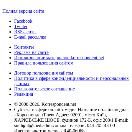
Полная версия сайта
Facebook
Twitter
RSS-ленты
E-mail рассылка
Контакты
Реклама на сайте
Использование материалов korrespondent.net
Правила пользования сайтом
Договор пользования сайтом
Политика в сфере конфиденциальности и персональных
данных
Пользовательское соглашение
Редакция
© 2000-2026, Korrespondent.net
Субъект в сфере онлайн-медиа Название онлайн-медиа -
«КореспонденТ.net» Адрес: 02091, місто Київ,
ХАРКІВСЬКЕ ШОСЕ, будинок 172-Б, офіс 208/1 E-mail:
sunlight@mediadim.com.ua
Телефон: 044-205-43-00
Идентификатор медиа - R40-06068