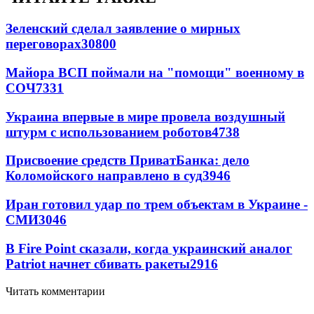
Зеленский сделал заявление о мирных
переговорах
30800
Майора ВСП поймали на "помощи" военному в
СОЧ
7331
Украина впервые в мире провела воздушный
штурм с использованием роботов
4738
Присвоение средств ПриватБанка: дело
Коломойского направлено в суд
3946
Иран готовил удар по трем объектам в Украине -
СМИ
3046
В Fire Point сказали, когда украинский аналог
Patriot начнет сбивать ракеты
2916
Читать комментарии