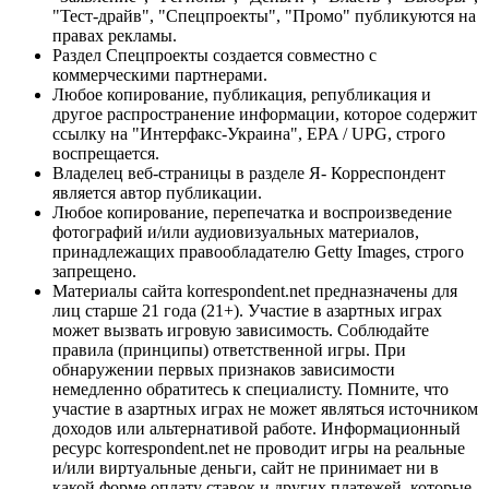
"Тест-драйв", "Спецпроекты", "Промо" публикуются на
правах рекламы.
Раздел Спецпроекты создается совместно с
коммерческими партнерами.
Любое копирование, публикация, републикация и
другое распространение информации, которое содержит
ссылку на "Интерфакс-Украина", EPA / UPG, строго
воспрещается.
Владелец веб-страницы в разделе Я- Корреспондент
является автор публикации.
Любое копирование, перепечатка и воспроизведение
фотографий и/или аудиовизуальных материалов,
принадлежащих правообладателю Getty Images, строго
запрещено.
Материалы сайта korrespondent.net предназначены для
лиц старше 21 года (21+). Участие в азартных играх
может вызвать игровую зависимость. Соблюдайте
правила (принципы) ответственной игры. При
обнаружении первых признаков зависимости
немедленно обратитесь к специалисту. Помните, что
участие в азартных играх не может являться источником
доходов или альтернативой работе. Информационный
ресурс korrespondent.net не проводит игры на реальные
и/или виртуальные деньги, сайт не принимает ни в
какой форме оплату ставок и других платежей, которые