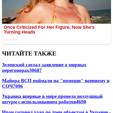
ЧИТАЙТЕ ТАКЖЕ
Зеленский сделал заявление о мирных
переговорах
30687
Майора ВСП поймали на "помощи" военному в
СОЧ
7096
Украина впервые в мире провела воздушный
штурм с использованием роботов
4690
Иран готовил удар по трем объектам в Украине -