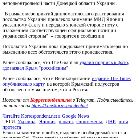
неподконтрольной части Донецкой области Украины.
"В рамках мероприятий дипломатического реагирования
посольство Украины привлекло внимание МИД Японии
указанному факту и передало японской стороне ноту с
изложением соответствующей официальной позиции
украинской стороны", – говорится в сообщении.
Посольство Украины пока продолжает принимать меры по
выяснению всех обстоятельств этого происшествия.
Ранее сообщалось, что The Guardian
удалил подпись к фото,
где назвал Крым "российским"
.
Ранее сообщалось, что в Великобритании
издание The Times
опубликовало карту
, на которой Крымский полуостров
обозначена тем же цветом, что и Россия.
Новости от
Корреспондент.net
в Telegram. Подписывайтесь
на наш канал
https://t.me/korrespondentnet
Читайте Korrespondent.net в Google News
ТЕГИ:
Украина
,
Япония
,
каратэ
,
спортсмены
,
ДНР
,
нота
протеста
Если вы заметили ошибку, выделите необходимый текст и