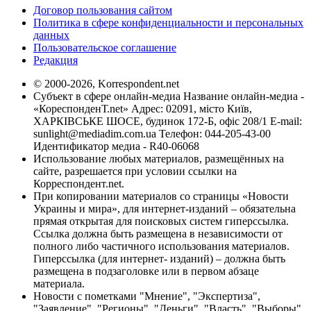
Договор пользования сайтом
Политика в сфере конфиденциальности и персональных
данных
Пользовательское соглашение
Редакция
© 2000-2026, Korrespondent.net
Субъект в сфере онлайн-медиа Название онлайн-медиа -
«КореспонденТ.net» Адрес: 02091, місто Київ,
ХАРКІВСЬКЕ ШОСЕ, будинок 172-Б, офіс 208/1 E-mail:
sunlight@mediadim.com.ua
Телефон: 044-205-43-00
Идентификатор медиа - R40-06068
Использование любых материалов, размещённых на
сайте, разрешается при условии ссылки на
Корреспондент.net.
При копировании материалов со страницы «Новости
Украины и мира», для интернет-изданий – обязательна
прямая открытая для поисковых систем гиперссылка.
Ссылка должна быть размещена в независимости от
полного либо частичного использования материалов.
Гиперссылка (для интернет- изданий) – должна быть
размещена в подзаголовке или в первом абзаце
материала.
Новости с пометками "Мнение", "Экспертиза",
"Заявление", "Регионы", "Деньги", "Власть", "Выборы",