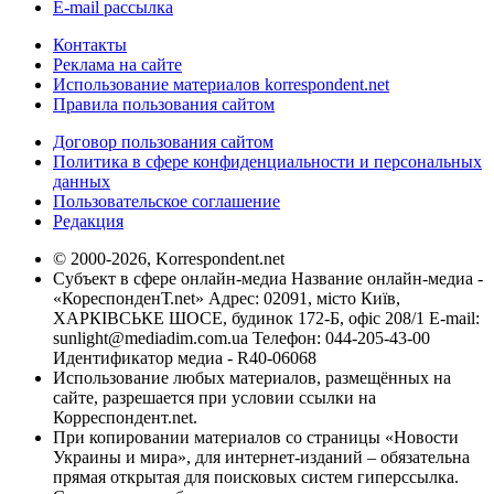
E-mail рассылка
Контакты
Реклама на сайте
Использование материалов korrespondent.net
Правила пользования сайтом
Договор пользования сайтом
Политика в сфере конфиденциальности и персональных
данных
Пользовательское соглашение
Редакция
© 2000-2026, Korrespondent.net
Субъект в сфере онлайн-медиа Название онлайн-медиа -
«КореспонденТ.net» Адрес: 02091, місто Київ,
ХАРКІВСЬКЕ ШОСЕ, будинок 172-Б, офіс 208/1 E-mail:
sunlight@mediadim.com.ua
Телефон: 044-205-43-00
Идентификатор медиа - R40-06068
Использование любых материалов, размещённых на
сайте, разрешается при условии ссылки на
Корреспондент.net.
При копировании материалов со страницы «Новости
Украины и мира», для интернет-изданий – обязательна
прямая открытая для поисковых систем гиперссылка.