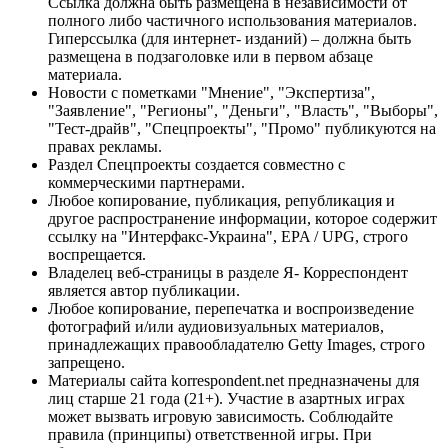
Ссылка должна быть размещена в независимости от
полного либо частичного использования материалов.
Гиперссылка (для интернет- изданий) – должна быть
размещена в подзаголовке или в первом абзаце
материала.
Новости с пометками "Мнение", "Экспертиза",
"Заявление", "Регионы", "Деньги", "Власть", "Выборы",
"Тест-драйв", "Спецпроекты", "Промо" публикуются на
правах рекламы.
Раздел Спецпроекты создается совместно с
коммерческими партнерами.
Любое копирование, публикация, републикация и
другое распространение информации, которое содержит
ссылку на "Интерфакс-Украина", EPA / UPG, строго
воспрещается.
Владелец веб-страницы в разделе Я- Корреспондент
является автор публикации.
Любое копирование, перепечатка и воспроизведение
фотографий и/или аудиовизуальных материалов,
принадлежащих правообладателю Getty Images, строго
запрещено.
Материалы сайта korrespondent.net предназначены для
лиц старше 21 года (21+). Участие в азартных играх
может вызвать игровую зависимость. Соблюдайте
правила (принципы) ответственной игры. При