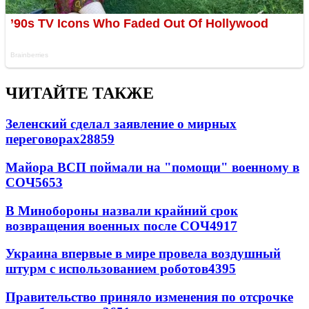
ЧИТАЙТЕ ТАКЖЕ
Зеленский сделал заявление о мирных
переговорах
28859
Майора ВСП поймали на "помощи" военному в
СОЧ
5653
В Минобороны назвали крайний срок
возвращения военных после СОЧ
4917
Украина впервые в мире провела воздушный
штурм с использованием роботов
4395
Правительство приняло изменения по отсрочке