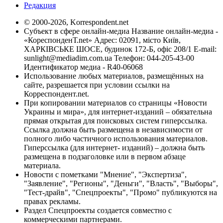
Редакция
© 2000-2026, Korrespondent.net
Субъект в сфере онлайн-медиа Название онлайн-медиа -
«КореспонденТ.net» Адрес: 02091, місто Київ,
ХАРКІВСЬКЕ ШОСЕ, будинок 172-Б, офіс 208/1 E-mail:
sunlight@mediadim.com.ua
Телефон: 044-205-43-00
Идентификатор медиа - R40-06068
Использование любых материалов, размещённых на
сайте, разрешается при условии ссылки на
Корреспондент.net.
При копировании материалов со страницы «Новости
Украины и мира», для интернет-изданий – обязательна
прямая открытая для поисковых систем гиперссылка.
Ссылка должна быть размещена в независимости от
полного либо частичного использования материалов.
Гиперссылка (для интернет- изданий) – должна быть
размещена в подзаголовке или в первом абзаце
материала.
Новости с пометками "Мнение", "Экспертиза",
"Заявление", "Регионы", "Деньги", "Власть", "Выборы",
"Тест-драйв", "Спецпроекты", "Промо" публикуются на
правах рекламы.
Раздел Спецпроекты создается совместно с
коммерческими партнерами.