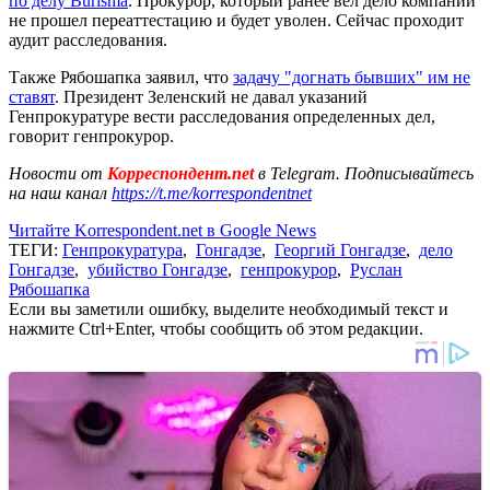
по делу Burisma
. Прокурор, который ранее вел дело компании
не прошел переаттестацию и будет уволен. Сейчас проходит
аудит расследования.
Также Рябошапка заявил, что
задачу "догнать бывших" им не
ставят
. Президент Зеленский не давал указаний
Генпрокуратуре вести расследования определенных дел,
говорит генпрокурор.
Новости от
Корреспондент.net
в Telegram. Подписывайтесь
на наш канал
https://t.me/korrespondentnet
Читайте Korrespondent.net в Google News
ТЕГИ:
Генпрокуратура
,
Гонгадзе
,
Георгий Гонгадзе
,
дело
Гонгадзе
,
убийство Гонгадзе
,
генпрокурор
,
Руслан
Рябошапка
Если вы заметили ошибку, выделите необходимый текст и
нажмите Ctrl+Enter, чтобы сообщить об этом редакции.