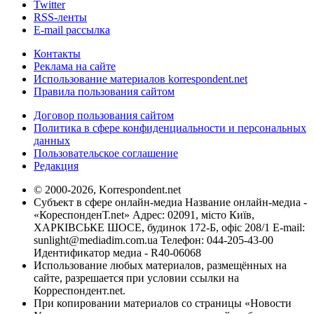
Twitter
RSS-ленты
E-mail рассылка
Контакты
Реклама на сайте
Использование материалов korrespondent.net
Правила пользования сайтом
Договор пользования сайтом
Политика в сфере конфиденциальности и персональных
данных
Пользовательское соглашение
Редакция
© 2000-2026, Korrespondent.net
Субъект в сфере онлайн-медиа Название онлайн-медиа -
«КореспонденТ.net» Адрес: 02091, місто Київ,
ХАРКІВСЬКЕ ШОСЕ, будинок 172-Б, офіс 208/1 E-mail:
sunlight@mediadim.com.ua
Телефон: 044-205-43-00
Идентификатор медиа - R40-06068
Использование любых материалов, размещённых на
сайте, разрешается при условии ссылки на
Корреспондент.net.
При копировании материалов со страницы «Новости