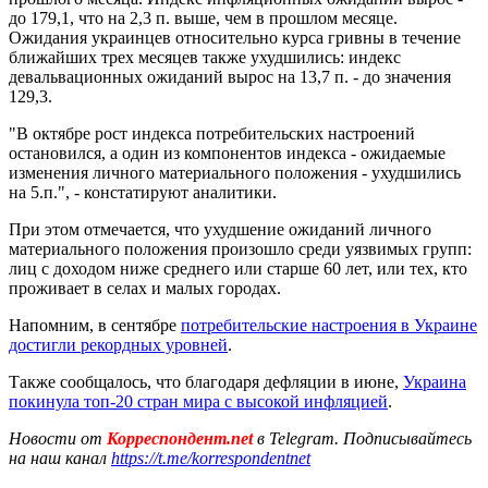
до 179,1, что на 2,3 п. выше, чем в прошлом месяце.
Ожидания украинцев относительно курса гривны в течение
ближайших трех месяцев также ухудшились: индекс
девальвационных ожиданий вырос на 13,7 п. - до значения
129,3.
"В октябре рост индекса потребительских настроений
остановился, а один из компонентов индекса - ожидаемые
изменения личного материального положения - ухудшились
на 5.п.", - констатируют аналитики.
При этом отмечается, что ухудшение ожиданий личного
материального положения произошло среди уязвимых групп:
лиц с доходом ниже среднего или старше 60 лет, или тех, кто
проживает в селах и малых городах.
Напомним, в сентябре
потребительские настроения в Украине
достигли рекордных уровней
.
Также сообщалось, что благодаря дефляции в июне,
Украина
покинула топ-20 стран мира с высокой инфляцией
.
Новости от
Корреспондент.net
в Telegram. Подписывайтесь
на наш канал
https://t.me/korrespondentnet