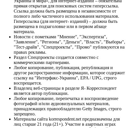
Украины и мира», для интернет-изданий – обязательна
прямая открытая для поисковых систем гиперссылка.
Ссылка должна быть размещена в независимости от
полного либо частичного использования материалов.
Гиперссылка (для интернет- изданий) – должна быть
размещена в подзаголовке или в первом абзаце
материала.
Новости с пометками "Мнение", "Экспертиза",
"Заявление", "Регионы", "Деньги", "Власть", "Выборы",
"Тест-драйв", "Спецпроекты", "Промо" публикуются на
правах рекламы.
Раздел Спецпроекты создается совместно с
коммерческими партнерами.
Любое копирование, публикация, републикация и
другое распространение информации, которое содержит
ссылку на "Интерфакс-Украина", EPA / UPG, строго
воспрещается.
Владелец веб-страницы в разделе Я- Корреспондент
является автор публикации.
Любое копирование, перепечатка и воспроизведение
фотографий и/или аудиовизуальных материалов,
принадлежащих правообладателю Getty Images, строго
запрещено.
Материалы сайта korrespondent.net предназначены для
лиц старше 21 года (21+). Участие в азартных играх