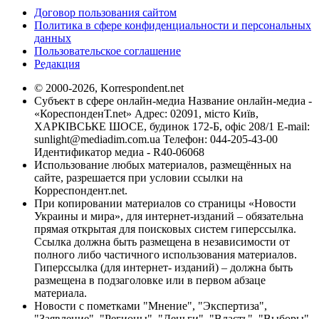
Договор пользования сайтом
Политика в сфере конфиденциальности и персональных
данных
Пользовательское соглашение
Редакция
© 2000-2026, Korrespondent.net
Субъект в сфере онлайн-медиа Название онлайн-медиа -
«КореспонденТ.net» Адрес: 02091, місто Київ,
ХАРКІВСЬКЕ ШОСЕ, будинок 172-Б, офіс 208/1 E-mail:
sunlight@mediadim.com.ua
Телефон: 044-205-43-00
Идентификатор медиа - R40-06068
Использование любых материалов, размещённых на
сайте, разрешается при условии ссылки на
Корреспондент.net.
При копировании материалов со страницы «Новости
Украины и мира», для интернет-изданий – обязательна
прямая открытая для поисковых систем гиперссылка.
Ссылка должна быть размещена в независимости от
полного либо частичного использования материалов.
Гиперссылка (для интернет- изданий) – должна быть
размещена в подзаголовке или в первом абзаце
материала.
Новости с пометками "Мнение", "Экспертиза",
"Заявление", "Регионы", "Деньги", "Власть", "Выборы",