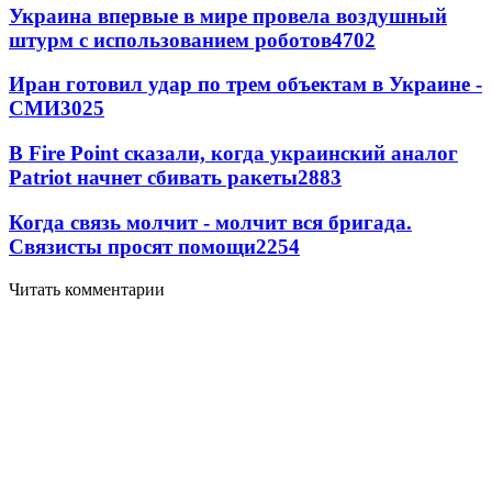
Украина впервые в мире провела воздушный
штурм с использованием роботов
4702
Иран готовил удар по трем объектам в Украине -
СМИ
3025
В Fire Point сказали, когда украинский аналог
Patriot начнет сбивать ракеты
2883
Когда связь молчит - молчит вся бригада.
Связисты просят помощи
2254
Читать комментарии