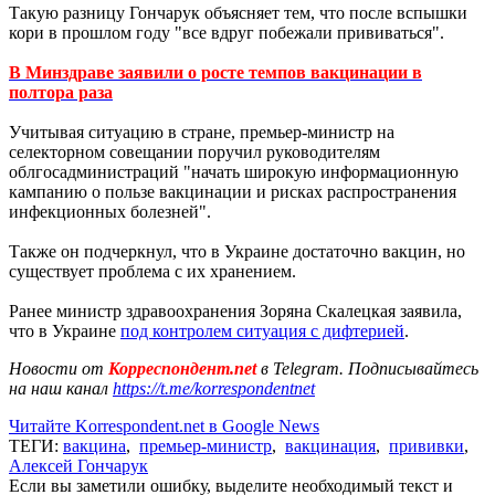
Такую разницу Гончарук объясняет тем, что после вспышки
кори в прошлом году "все вдруг побежали прививаться".
В Минздраве заявили о росте темпов вакцинации в
полтора раза
Учитывая ситуацию в стране, премьер-министр на
селекторном совещании поручил руководителям
облгосадминистраций "начать широкую информационную
кампанию о пользе вакцинации и рисках распространения
инфекционных болезней".
Также он подчеркнул, что в Украине достаточно вакцин, но
существует проблема с их хранением.
Ранее министр здравоохранения Зоряна Скалецкая заявила,
что в Украине
под контролем ситуация с дифтерией
.
Новости от
Корреспондент.net
в Telegram. Подписывайтесь
на наш канал
https://t.me/korrespondentnet
Читайте Korrespondent.net в Google News
ТЕГИ:
вакцина
,
премьер-министр
,
вакцинация
,
прививки
,
Алексей Гончарук
Если вы заметили ошибку, выделите необходимый текст и