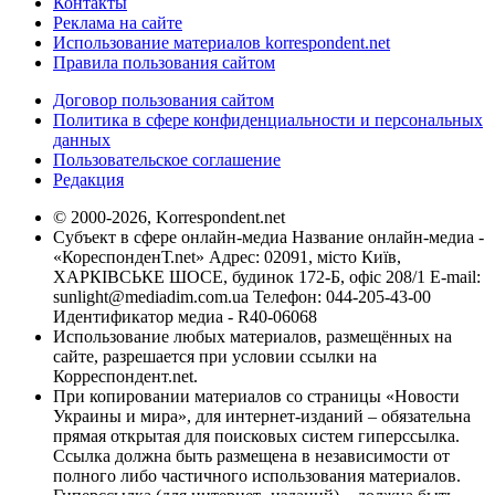
Контакты
Реклама на сайте
Использование материалов korrespondent.net
Правила пользования сайтом
Договор пользования сайтом
Политика в сфере конфиденциальности и персональных
данных
Пользовательское соглашение
Редакция
© 2000-2026, Korrespondent.net
Субъект в сфере онлайн-медиа Название онлайн-медиа -
«КореспонденТ.net» Адрес: 02091, місто Київ,
ХАРКІВСЬКЕ ШОСЕ, будинок 172-Б, офіс 208/1 E-mail:
sunlight@mediadim.com.ua
Телефон: 044-205-43-00
Идентификатор медиа - R40-06068
Использование любых материалов, размещённых на
сайте, разрешается при условии ссылки на
Корреспондент.net.
При копировании материалов со страницы «Новости
Украины и мира», для интернет-изданий – обязательна
прямая открытая для поисковых систем гиперссылка.
Ссылка должна быть размещена в независимости от
полного либо частичного использования материалов.