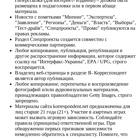
Гиперссылка (для интернет- изданий) – должна быть
размещена в подзаголовке или в первом абзаце
материала.
Новости с пометками "Мнение", "Экспертиза",
"Заявление", "Регионы", "Деньги", "Власть", "Выборы",
"Тест-драйв", "Спецпроекты", "Промо" публикуются на
правах рекламы.
Раздел Спецпроекты создается совместно с
коммерческими партнерами.
Любое копирование, публикация, републикация и
другое распространение информации, которое содержит
ссылку на "Интерфакс-Украина", EPA / UPG, строго
воспрещается.
Владелец веб-страницы в разделе Я- Корреспондент
является автор публикации.
Любое копирование, перепечатка и воспроизведение
фотографий и/или аудиовизуальных материалов,
принадлежащих правообладателю Getty Images, строго
запрещено.
Материалы сайта korrespondent.net предназначены для
лиц старше 21 года (21+). Участие в азартных играх
может вызвать игровую зависимость. Соблюдайте
правила (принципы) ответственной игры. При
обнаружении первых признаков зависимости
немедленно обратитесь к специалисту. Помните, что