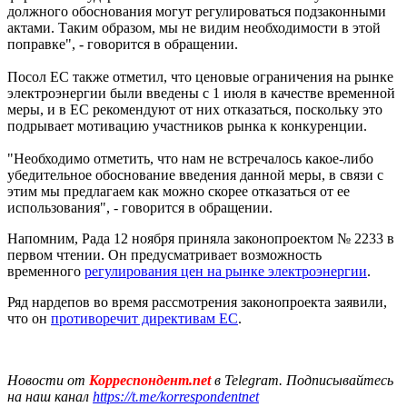
должного обоснования могут регулироваться подзаконными
актами. Таким образом, мы не видим необходимости в этой
поправке", - говорится в обращении.
Посол ЕС также отметил, что ценовые ограничения на рынке
электроэнергии были введены с 1 июля в качестве временной
меры, и в ЕС рекомендуют от них отказаться, поскольку это
подрывает мотивацию участников рынка к конкуренции.
"Необходимо отметить, что нам не встречалось какое-либо
убедительное обоснование введения данной меры, в связи с
этим мы предлагаем как можно скорее отказаться от ее
использования", - говорится в обращении.
Напомним, Рада 12 ноября приняла законопроектом № 2233 в
первом чтении. Он предусматривает возможность
временного
регулирования цен на рынке электроэнергии
.
Ряд нардепов во время рассмотрения законопроекта заявили,
что он
противоречит директивам ЕС
.
Новости от
Корреспондент.net
в Telegram. Подписывайтесь
на наш канал
https://t.me/korrespondentnet