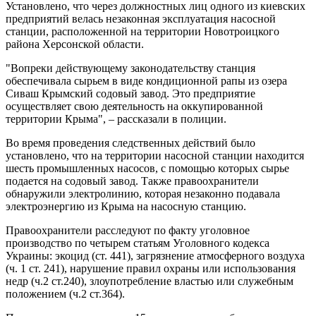
Установлено, что через должностных лиц одного из киевских
предприятий велась незаконная эксплуатация насосной
станции, расположенной на территории Новотроицкого
района Херсонской области.
"Вопреки действующему законодательству станция
обеспечивала сырьем в виде кондиционной рапы из озера
Сиваш Крымский содовый завод. Это предприятие
осуществляет свою деятельность на оккупированной
территории Крыма", – рассказали в полиции.
Во время проведения следственных действий было
установлено, что на территории насосной станции находится
шесть промышленных насосов, с помощью которых сырье
подается на содовый завод. Также правоохранители
обнаружили электролинию, которая незаконно подавала
электроэнергию из Крыма на насосную станцию.
Правоохранители расследуют по факту уголовное
производство по четырем статьям Уголовного кодекса
Украины: экоцид (ст. 441), загрязнение атмосферного воздуха
(ч. 1 ст. 241), нарушение правил охраны или использования
недр (ч.2 ст.240), злоупотребление властью или служебным
положением (ч.2 ст.364).