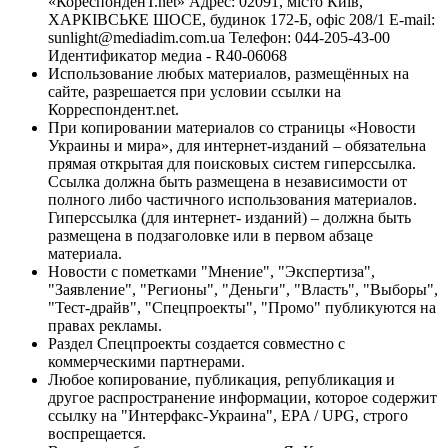
«КореспонденТ.net» Адрес: 02091, місто Київ,
ХАРКІВСЬКЕ ШОСЕ, будинок 172-Б, офіс 208/1 E-mail:
sunlight@mediadim.com.ua
Телефон: 044-205-43-00
Идентификатор медиа - R40-06068
Использование любых материалов, размещённых на
сайте, разрешается при условии ссылки на
Корреспондент.net.
При копировании материалов со страницы «Новости
Украины и мира», для интернет-изданий – обязательна
прямая открытая для поисковых систем гиперссылка.
Ссылка должна быть размещена в независимости от
полного либо частичного использования материалов.
Гиперссылка (для интернет- изданий) – должна быть
размещена в подзаголовке или в первом абзаце
материала.
Новости с пометками "Мнение", "Экспертиза",
"Заявление", "Регионы", "Деньги", "Власть", "Выборы",
"Тест-драйв", "Спецпроекты", "Промо" публикуются на
правах рекламы.
Раздел Спецпроекты создается совместно с
коммерческими партнерами.
Любое копирование, публикация, републикация и
другое распространение информации, которое содержит
ссылку на "Интерфакс-Украина", EPA / UPG, строго
воспрещается.