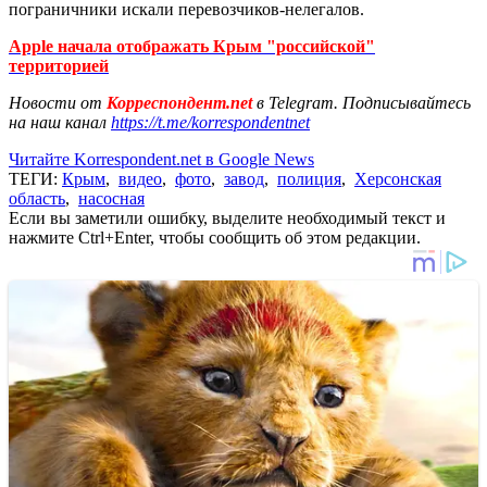
пограничники искали перевозчиков-нелегалов.
Apple начала отображать Крым "российской"
территорией
Новости от
Корреспондент.net
в Telegram. Подписывайтесь
на наш канал
https://t.me/korrespondentnet
Читайте Korrespondent.net в Google News
ТЕГИ:
Крым
,
видео
,
фото
,
завод
,
полиция
,
Херсонская
область
,
насосная
Если вы заметили ошибку, выделите необходимый текст и
нажмите Ctrl+Enter, чтобы сообщить об этом редакции.