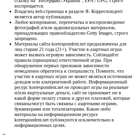
ссылку на "Интерфакс-Украина", EPA / UPG, строго
воспрещается.
Владелец веб-страницы в разделе Я- Корреспондент
является автор публикации.
Любое копирование, перепечатка и воспроизведение
фотографий и/или аудиовизуальных материалов,
принадлежащих правообладателю Getty Images, строго
запрещено.
Материалы сайта korrespondent.net предназначены для
лиц старше 21 года (21+). Участие в азартных играх
может вызвать игровую зависимость. Соблюдайте
правила (принципы) ответственной игры. При
обнаружении первых признаков зависимости
немедленно обратитесь к специалисту. Помните, что
участие в азартных играх не может являться источником
доходов или альтернативой работе. Информационный
ресурс korrespondent.net не проводит игры на реальные
и/или виртуальные деньги, сайт не принимает ни в
какой форме оплату ставок и других платежей, которые
связаны/могут быть связаны с азартными играми,
букмекерами или тотализаторами. Какие-либо
материалы на информационном ресурсе
korrespondent.net публикуются исключительно в
информационных целях.