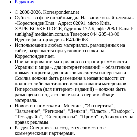
Редакция
© 2000-2026, Korrespondent.net
Субъект в сфере онлайн-медиа Название онлайн-медиа -
«КореспонденТ.net» Адрес: 02091, місто Київ,
ХАРКІВСЬКЕ ШОСЕ, будинок 172-Б, офіс 208/1 E-mail:
sunlight@mediadim.com.ua
Телефон: 044-205-43-00
Идентификатор медиа - R40-06068
Использование любых материалов, размещённых на
сайте, разрешается при условии ссылки на
Корреспондент.net.
При копировании материалов со страницы «Новости
Украины и мира», для интернет-изданий – обязательна
прямая открытая для поисковых систем гиперссылка.
Ссылка должна быть размещена в независимости от
полного либо частичного использования материалов.
Гиперссылка (для интернет- изданий) – должна быть
размещена в подзаголовке или в первом абзаце
материала.
Новости с пометками "Мнение", "Экспертиза",
"Заявление", "Регионы", "Деньги", "Власть", "Выборы",
"Тест-драйв", "Спецпроекты", "Промо" публикуются на
правах рекламы.
Раздел Спецпроекты создается совместно с
коммерческими партнерами.