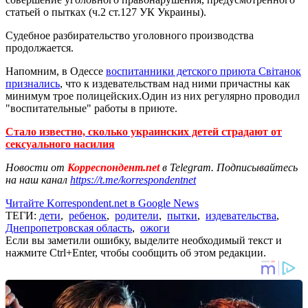
статьей о пытках (ч.2 ст.127 УК Украины).
Судебное разбирательство уголовного производства
продолжается.
Напомним, в Одессе
воспитанники детского приюта Світанок
признались
, что к издевательствам над ними причастны как
минимум трое полицейских.Один из них регулярно проводил
"воспитательные" работы в приюте.
Стало известно, сколько украинских детей страдают от
сексуального насилия
Новости от
Корреспондент.net
в Telegram. Подписывайтесь
на наш канал
https://t.me/korrespondentnet
Читайте Korrespondent.net в Google News
ТЕГИ:
дети
,
ребенок
,
родители
,
пытки
,
издевательства
,
Днепропетровская область
,
ожоги
Если вы заметили ошибку, выделите необходимый текст и
нажмите Ctrl+Enter, чтобы сообщить об этом редакции.