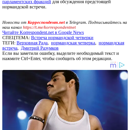
парламентских фракций
для обсуждения предстоящей
нормандской встречи.
Новости от
Корреспондент.net
в Telegram. Подписывайтесь на
наш канал
https://t.me/korrespondentnet
Читайте Korrespondent.net в Google News
СПЕЦТЕМА:
Встреча нормандской четверки
ТЕГИ:
Верховная Рада
,
нормандская четверка
,
нормандская
встреча
,
Дмитрий Разумков
Если вы заметили ошибку, выделите необходимый текст и
нажмите Ctrl+Enter, чтобы сообщить об этом редакции.