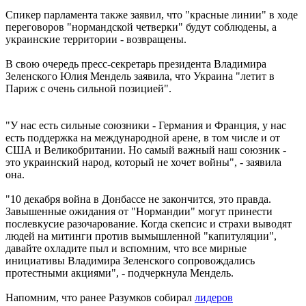
Спикер парламента также заявил, что "красные линии" в ходе
переговоров "нормандской четверки" будут соблюдены, а
украинские территории - возвращены.
В свою очередь пресс-секретарь президента Владимира
Зеленского Юлия Мендель заявила, что Украина "летит в
Париж с очень сильной позицией".
"У нас есть сильные союзники - Германия и Франция, у нас
есть поддержка на международной арене, в том числе и от
США и Великобритании. Но самый важный наш союзник -
это украинский народ, который не хочет войны", - заявила
она.
"10 декабря война в Донбассе не закончится, это правда.
Завышенные ожидания от "Нормандии" могут принести
послевкусие разочарование. Когда скепсис и страхи выводят
людей на митинги против вымышленной "капитуляции",
давайте охладите пыл и вспомним, что все мирные
инициативы Владимира Зеленского сопровождались
протестными акциями", - подчеркнула Мендель.
Напомним, что ранее Разумков собирал
лидеров