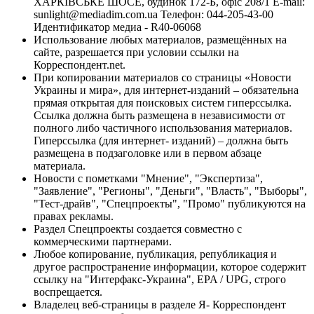
ХАРКІВСЬКЕ ШОСЕ, будинок 172-Б, офіс 208/1 E-mail:
sunlight@mediadim.com.ua
Телефон: 044-205-43-00
Идентификатор медиа - R40-06068
Использование любых материалов, размещённых на
сайте, разрешается при условии ссылки на
Корреспондент.net.
При копировании материалов со страницы «Новости
Украины и мира», для интернет-изданий – обязательна
прямая открытая для поисковых систем гиперссылка.
Ссылка должна быть размещена в независимости от
полного либо частичного использования материалов.
Гиперссылка (для интернет- изданий) – должна быть
размещена в подзаголовке или в первом абзаце
материала.
Новости с пометками "Мнение", "Экспертиза",
"Заявление", "Регионы", "Деньги", "Власть", "Выборы",
"Тест-драйв", "Спецпроекты", "Промо" публикуются на
правах рекламы.
Раздел Спецпроекты создается совместно с
коммерческими партнерами.
Любое копирование, публикация, републикация и
другое распространение информации, которое содержит
ссылку на "Интерфакс-Украина", EPA / UPG, строго
воспрещается.
Владелец веб-страницы в разделе Я- Корреспондент