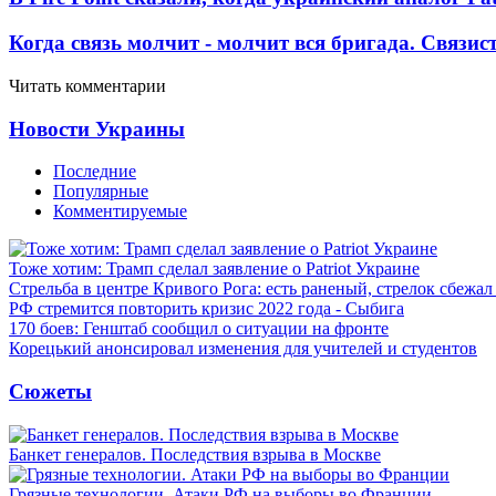
Когда связь молчит - молчит вся бригада. Связи
Читать комментарии
Новости Украины
Последние
Популярные
Комментируемые
Тоже хотим: Трамп сделал заявление о Patriot Украине
Стрельба в центре Кривого Рога: есть раненый, стрелок сбежа
РФ стремится повторить кризис 2022 года - Сыбига
170 боев: Генштаб сообщил о ситуации на фронте
Корецький анонсировал изменения для учителей и студентов
Сюжеты
Банкет генералов. Последствия взрыва в Москве
Грязные технологии. Атаки РФ на выборы во Франции