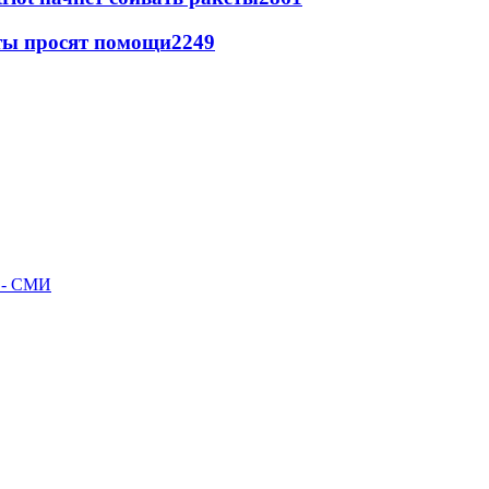
сты просят помощи
2249
л - СМИ