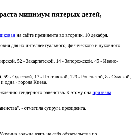
зраста минимум пятерых детей,
ликован
на сайте президента во вторник, 10 декабря.
овия для их интеллектуального, физического и духовного
ской, 52 - Закарпатской, 14 - Запорожской, 45 - Ивано-
59 - Одесской, 17 - Полтавской, 129 - Ровенской, 8 - Сумской,
 и одна - города Киева.
рждению гендерного равенства. К этому она
призвала
енства", - отметила супруга президента.
раина должна взять на себя обязательства по