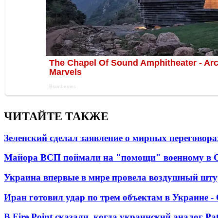
ЧИТАЙТЕ ТАКЖЕ
Зеленский сделал заявление о мирных переговора
Майора ВСП поймали на "помощи" военному в
Украина впервые в мире провела воздушный шту
Иран готовил удар по трем объектам в Украине 
В Fire Point сказали, когда украинский аналог Pa