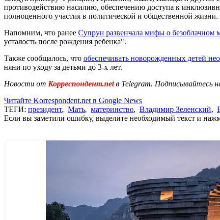
противодействию насилию, обеспечению доступа к инклюзивн
полноценного участия в политической и общественной жизни.
Напомним, что ранее
Супрун развенчала мифы о безоблачном 
усталость после рождения ребенка".
Также сообщалось, что
обеспечивать новорожденных детей не
няни по уходу за детьми до 3-х лет.
Новости от
Корреспондент.net
в Telegram. Подписывайтесь н
Читайте Korrespondent.net в Google News
ТЕГИ:
президент
,
Мать
,
материнство
,
Владимир Зеленский
,
Если вы заметили ошибку, выделите необходимый текст и нажми