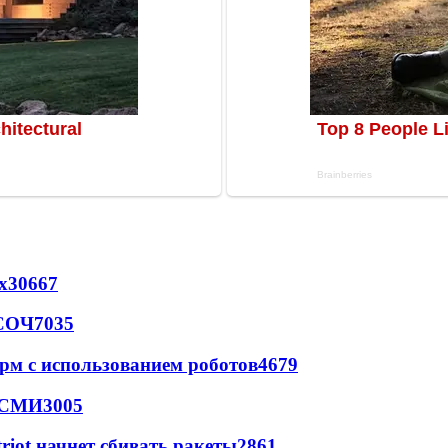
х
30667
 СОЧ
7035
рм с использованием роботов
4679
- СМИ
3005
triot начнет сбивать ракеты
2861