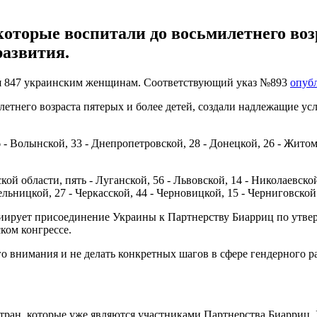
которые воспитали до восьмилетнего во
развития.
ня 847 украинским женщинам. Соответствующий указ №893
опуб
тнего возраста пятерых и более детей, создали надлежащие усл
Волынской, 33 - Днепропетровской, 28 - Донецкой, 26 - Житомир
области, пять - Луганской, 56 - Львовской, 14 - Николаевской, 
ельницкой, 27 - Черкасской, 44 - Черновицкой, 15 - Черниговской
ициирует присоединение Украины к Партнерству Биарриц по утве
ком конгрессе.
о внимания и не делать конкретных шагов в сфере гендерного рав
ан, которые уже являются участниками Партнерства Биарриц, Ук