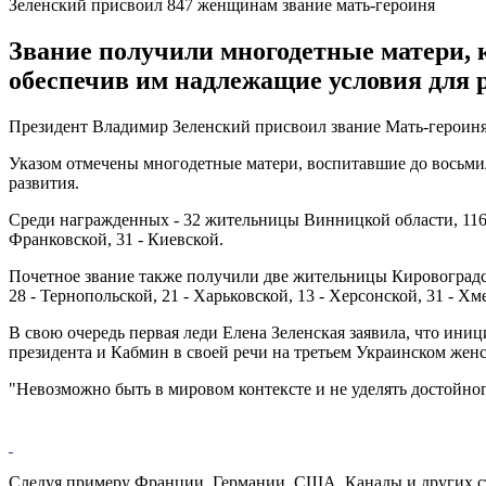
Зеленский присвоил 847 женщинам звание мать-героиня
Звание получили многодетные матери, 
обеспечив им надлежащие условия для 
Президент Владимир Зеленский присвоил звание Мать-герои
Указом отмечены многодетные матери, воспитавшие до восьмиле
развития.
Среди награжденных - 32 жительницы Винницкой области, 116 - 
Франковской, 31 - Киевской.
Почетное звание также получили две жительницы Кировоградской 
28 - Тернопольской, 21 - Харьковской, 13 - Херсонской, 31 - Хм
В свою очередь первая леди Елена Зеленская заявила, что ин
президента и Кабмин в своей речи на третьем Украинском женс
"Невозможно быть в мировом контексте и не уделять достойног
Следуя примеру Франции, Германии, США, Канады и других стр