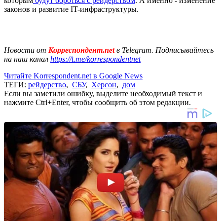
которым
будут бороться с рейдерством
. А именно - изменение
законов и развитие IT-инфраструктуры.
Новости от
Корреспондент.net
в Telegram. Подписывайтесь
на наш канал
https://t.me/korrespondentnet
Читайте Korrespondent.net в Google News
ТЕГИ:
рейдерство
,
СБУ
,
Херсон
,
дом
Если вы заметили ошибку, выделите необходимый текст и
нажмите Ctrl+Enter, чтобы сообщить об этом редакции.