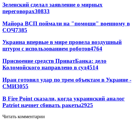
Зеленский сделал заявление о мирных
переговорах
30833
Майора ВСП поймали на "помощи" военному в
СОЧ
7385
Украина впервые в мире провела воздушный
штурм с использованием роботов
4764
Присвоение средств ПриватБанка: дело
Коломойского направлено в суд
4514
Иран готовил удар по трем объектам в Украине -
СМИ
3055
В Fire Point сказали, когда украинский аналог
Patriot начнет сбивать ракеты
2925
Читать комментарии