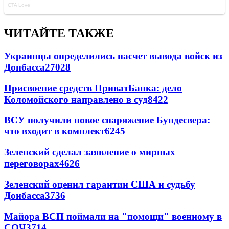
ЧИТАЙТЕ ТАКЖЕ
Украинцы определились насчет вывода войск из
Донбасса
27028
Присвоение средств ПриватБанка: дело
Коломойского направлено в суд
8422
ВСУ получили новое снаряжение Бундесвера:
что входит в комплект
6245
Зеленский сделал заявление о мирных
переговорах
4626
Зеленский оценил гарантии США и судьбу
Донбасса
3736
Майора ВСП поймали на "помощи" военному в
СОЧ
3714