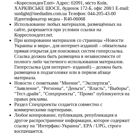
«КореспонденТ.net» Адрес: 02091, місто Київ,
ХАРКІВСЬКЕ ШОСЕ, будинок 172-Б, офіс 208/1 E-mail:
sunlight@mediadim.com.ua
Телефон: 044-205-43-00
Идентификатор медиа - R40-06068
Использование любых материалов, размещённых на
сайте, разрешается при условии ссылки на
Корреспондент.net.
При копировании материалов со страницы «Новости
Украины и мира», для интернет-изданий – обязательна
прямая открытая для поисковых систем гиперссылка.
Ссылка должна быть размещена в независимости от
полного либо частичного использования материалов.
Гиперссылка (для интернет- изданий) – должна быть
размещена в подзаголовке или в первом абзаце
материала.
Новости с пометками "Мнение", "Экспертиза",
"Заявление", "Регионы", "Деньги", "Власть", "Выборы",
"Тест-драйв", "Спецпроекты", "Промо" публикуются на
правах рекламы.
Раздел Спецпроекты создается совместно с
коммерческими партнерами.
Любое копирование, публикация, републикация и
другое распространение информации, которое содержит
ссылку на "Интерфакс-Украина", EPA / UPG, строго
воспрещается.