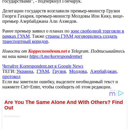
государствами", - подчеркнул Гончарук.
Делегации государств возглавили премьер-министр Грузии
Гиорги Гахария, премьер-министр Молдовы Ион Кику, вице-
премьер Азербайджана Али Ахмедов.
Ранее премьер заявил о планах по
зоне свободной торговли в
рамках ГУАМ
. Также
страны ГУАМ договорились создать
транспортный коридор
.
Новости от
Корреспондент.net
в Telegram. Подписывайтесь
на наш канал
https://t.me/korrespondentnet
Читайте Korrespondent.net в Google News
ТЕГИ:
Украина
,
ГУАМ
,
Грузия
,
Молдова
,
Азербайджан
,
протокол
Если вы заметили ошибку, выделите необходимый текст и
нажмите Ctrl+Enter, чтобы сообщить об этом редакции.