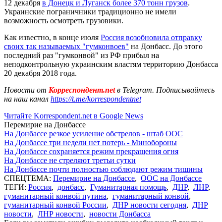
12 декабря
в Донецк и Луганск более 370 тонн грузов
.
Украинские пограничники традиционно не имели
возможность осмотреть грузовики.
Как известно, в конце июля
Россия возобновила отправку
своих так называемых "гумконвоев"
на Донбасс. До этого
последний раз "гумконвой" из РФ прибыл на
неподконтрольную украинским властям территорию Донбасса
20 декабря 2018 года.
Новости от
Корреспондент.net
в Telegram. Подписывайтесь
на наш канал
https://t.me/korrespondentnet
Читайте Korrespondent.net в Google News
Перемирие на Донбассе
На Донбассе резкое усиление обстрелов - штаб ООС
На Донбассе три недели нет потерь - Минобороны
На Донбассе сохраняется режим прекращения огня
На Донбассе не стреляют третьи сутки
На Донбассе почти полностью соблюдают режим тишины
СПЕЦТЕМА:
Перемирие на Донбассе
,
ООС на Донбассе
ТЕГИ:
Россия
,
донбасс
,
Гуманитарная помощь
,
ДНР
,
ЛНР
,
гуманитарный конвой путина
,
гуманитарный конвой
,
гуманитарный конвой России
,
ДНР новости сегодня
,
ДНР
новости
,
ЛНР новости
,
новости Донбасса