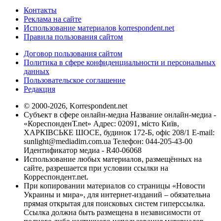
Контакты
Реклама на сайте
Использование материалов korrespondent.net
Правила пользования сайтом
Договор пользования сайтом
Политика в сфере конфиденциальности и персональных
данных
Пользовательское соглашение
Редакция
© 2000-2026, Korrespondent.net
Субъект в сфере онлайн-медиа Название онлайн-медиа -
«КореспонденТ.net» Адрес: 02091, місто Київ,
ХАРКІВСЬКЕ ШОСЕ, будинок 172-Б, офіс 208/1 E-mail:
sunlight@mediadim.com.ua
Телефон: 044-205-43-00
Идентификатор медиа - R40-06068
Использование любых материалов, размещённых на
сайте, разрешается при условии ссылки на
Корреспондент.net.
При копировании материалов со страницы «Новости
Украины и мира», для интернет-изданий – обязательна
прямая открытая для поисковых систем гиперссылка.
Ссылка должна быть размещена в независимости от