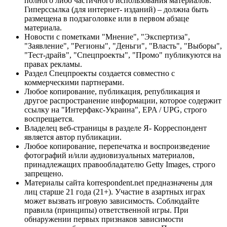
полного либо частичного использования материалов.
Гиперссылка (для интернет- изданий) – должна быть
размещена в подзаголовке или в первом абзаце
материала.
Новости с пометками "Мнение", "Экспертиза",
"Заявление", "Регионы", "Деньги", "Власть", "Выборы",
"Тест-драйв", "Спецпроекты", "Промо" публикуются на
правах рекламы.
Раздел Спецпроекты создается совместно с
коммерческими партнерами.
Любое копирование, публикация, републикация и
другое распространение информации, которое содержит
ссылку на "Интерфакс-Украина", EPA / UPG, строго
воспрещается.
Владелец веб-страницы в разделе Я- Корреспондент
является автор публикации.
Любое копирование, перепечатка и воспроизведение
фотографий и/или аудиовизуальных материалов,
принадлежащих правообладателю Getty Images, строго
запрещено.
Материалы сайта korrespondent.net предназначены для
лиц старше 21 года (21+). Участие в азартных играх
может вызвать игровую зависимость. Соблюдайте
правила (принципы) ответственной игры. При
обнаружении первых признаков зависимости