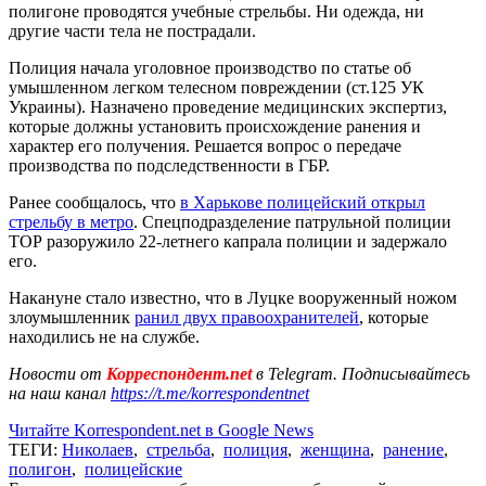
полигоне проводятся учебные стрельбы. Ни одежда, ни
другие части тела не пострадали.
Полиция начала уголовное производство по статье об
умышленном легком телесном повреждении (ст.125 УК
Украины). Назначено проведение медицинских экспертиз,
которые должны установить происхождение ранения и
характер его получения. Решается вопрос о передаче
производства по подследственности в ГБР.
Ранее сообщалось, что
в Харькове полицейский открыл
стрельбу в метро
. Спецподразделение патрульной полиции
ТОР разоружило 22-летнего капрала полиции и задержало
его.
Накануне стало известно, что в Луцке вооруженный ножом
злоумышленник
ранил двух правоохранителей
, которые
находились не на службе.
Новости от
Корреспондент.net
в Telegram. Подписывайтесь
на наш канал
https://t.me/korrespondentnet
Читайте Korrespondent.net в Google News
ТЕГИ:
Николаев
,
стрельба
,
полиция
,
женщина
,
ранение
,
полигон
,
полицейские