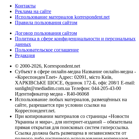
Контакты
Реклама на сайте
Использование материалов korrespondent.net
Правила пользования сайтом
Договор пользования сайтом
Политика в сфере конфиденциальности и персональных
данных
Пользовательское соглашение
Редакция
© 2000-2026, Korrespondent.net
Субъект в сфере онлайн-медиа Название онлайн-медиа -
«КореспонденТ.net» Адрес: 02091, місто Київ,
ХАРКІВСЬКЕ ШОСЕ, будинок 172-Б, офіс 208/1 E-mail:
sunlight@mediadim.com.ua
Телефон: 044-205-43-00
Идентификатор медиа - R40-06068
Использование любых материалов, размещённых на
сайте, разрешается при условии ссылки на
Корреспондент.net.
При копировании материалов со страницы «Новости
Украины и мира», для интернет-изданий – обязательна
прямая открытая для поисковых систем гиперссылка.
Ссылка должна быть размещена в независимости от
полного либо частичного использования материалов.