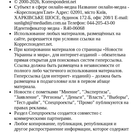
© 2000-2026, Korrespondent.net
Субъект в сфере онлайн-медиа Название онлайн-медиа -
«КореспонденТ.net» Адрес: 02091, місто Київ,
ХАРКІВСЬКЕ ШОСЕ, будинок 172-Б, офіс 208/1 E-mail:
sunlight@mediadim.com.ua
Телефон: 044-205-43-00
Идентификатор медиа - R40-06068
Использование любых материалов, размещённых на
сайте, разрешается при условии ссылки на
Корреспондент.net.
При копировании материалов со страницы «Новости
Украины и мира», для интернет-изданий – обязательна
прямая открытая для поисковых систем гиперссылка.
Ссылка должна быть размещена в независимости от
полного либо частичного использования материалов.
Гиперссылка (для интернет- изданий) – должна быть
размещена в подзаголовке или в первом абзаце
материала.
Новости с пометками "Мнение", "Экспертиза",
"Заявление", "Регионы", "Деньги", "Власть", "Выборы",
"Тест-драйв", "Спецпроекты", "Промо" публикуются на
правах рекламы.
Раздел Спецпроекты создается совместно с
коммерческими партнерами.
Любое копирование, публикация, републикация и
другое распространение информации, которое содержит