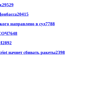
х
29529
Донбасса
20415
кого направлено в суд
7788
 СОЧ
7648
И
2892
triot начнет сбивать ракеты
2398