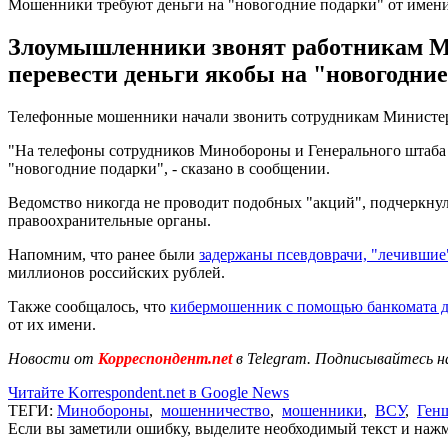
Мошенники требуют деньги на "новогодние подарки" от имен
Злоумышленники звонят работникам Ми
перевести деньги якобы на "новогодние
Телефонные мошенники начали звонить сотрудникам Министерс
"На телефоны сотрудников Минобороны и Генерального штаба 
"новогодние подарки", - сказано в сообщении.
Ведомство никогда не проводит подобных "акций", подчеркну
правоохранительные органы.
Напомним, что ранее были
задержаны псевдоврачи, "лечившие
миллионов российских рублей.
Также сообщалось, что
кибермошенник с помощью банкомата д
от их имени.
Новости от
Корреспондент.net
в Telegram. Подписывайтесь н
Читайте Korrespondent.net в Google News
ТЕГИ:
Минобороны
,
мошенничество
,
мошенники
,
ВСУ
,
Ген
Если вы заметили ошибку, выделите необходимый текст и нажми