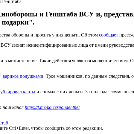
и Генштаба
нобороны и Генштаба ВСУ и, представл
 подарки".
тва обороны и просить у них деньги. Об этом
сообщает
пресс-с
ВСУ звонят неидентифицированные лица от имени руководства М
ли в министерстве. Такие действия являются мошенничеством. 
" варикоз подушками
. Трое мошенников, по данным следствия, о
ублировал карты
и снимал с них деньги. За полгода злоумышлен
а наш канал
https://t.me/korrespondentnet
штаб
те Ctrl+Enter, чтобы сообщить об этом редакции.