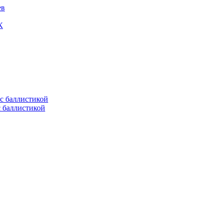
ев
К
с баллистикой