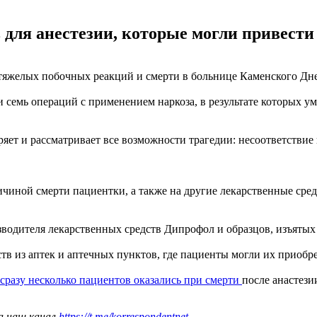
 для анестезии, которые могли привести
тяжелых побочных реакций и смерти в больнице Каменского Днеп
ли семь операций с применением наркоза, в результате которых 
ет и рассматривает все возможности трагедии: несоответствие
ичиной смерти пациентки, а также на другие лекарственные сре
водителя лекарственных средств Дипрофол и образцов, изъятых
тв из аптек и аптечных пунктов, где пациенты могли их приобре
сразу несколько пациентов оказались при смерти
после анастези
а наш канал
https://t.me/korrespondentnet