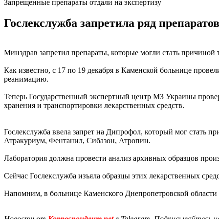
Запрещенные препараты отдали на экспертизу
Гослекслужба запретила ряд препаратов
Минздрав запретил препараты, которые могли стать причиной 
Как известно, с 17 по 19 декабря в Каменской больнице прове
реанимацию.
Теперь Государственный экспертный центр МЗ Украины проверя
хранения и транспортировки лекарственных средств.
Гослекслужба ввела запрет на Дипрофол, который мог стать пр
Атракуриум, Фентанил, Сибазон, Атропин.
Лаборатория должна провести анализ архивных образцов произ
Сейчас Гослекслужба изъяла образцы этих лекарственных средс
Напомним, в больнице Каменского Днепропетровской области
Новости от
Корреспондент.net
в Telegram. Подписывайтесь н