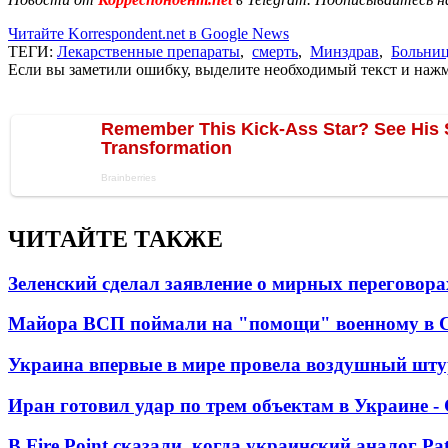
Читайте Korrespondent.net в Google News
ТЕГИ:
Лекарственные препараты
,
смерть
,
Минздрав
,
Больни
Если вы заметили ошибку, выделите необходимый текст и нажми
ЧИТАЙТЕ ТАКЖЕ
Зеленский сделал заявление о мирных переговора
Майора ВСП поймали на "помощи" военному в
Украина впервые в мире провела воздушный шту
Иран готовил удар по трем объектам в Украине 
В Fire Point сказали, когда украинский аналог Pa