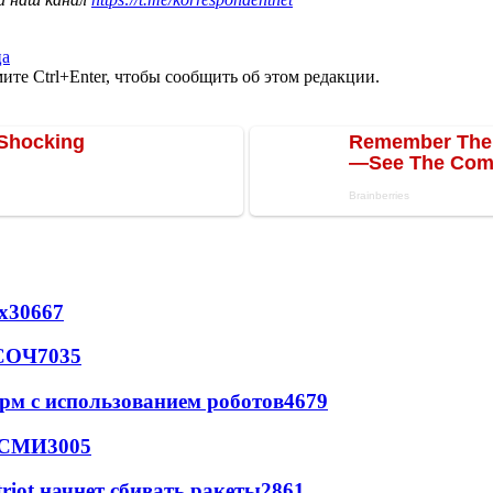
ца
те Ctrl+Enter, чтобы сообщить об этом редакции.
х
30667
 СОЧ
7035
рм с использованием роботов
4679
- СМИ
3005
triot начнет сбивать ракеты
2861