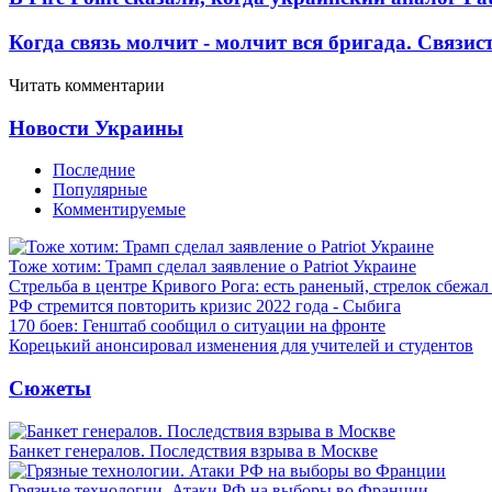
Когда связь молчит - молчит вся бригада. Связи
Читать комментарии
Новости Украины
Последние
Популярные
Комментируемые
Тоже хотим: Трамп сделал заявление о Patriot Украине
Стрельба в центре Кривого Рога: есть раненый, стрелок сбежа
РФ стремится повторить кризис 2022 года - Сыбига
170 боев: Генштаб сообщил о ситуации на фронте
Корецький анонсировал изменения для учителей и студентов
Сюжеты
Банкет генералов. Последствия взрыва в Москве
Грязные технологии. Атаки РФ на выборы во Франции