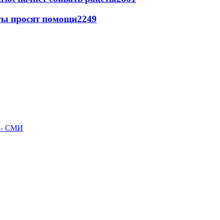
сты просят помощи
2249
л - СМИ