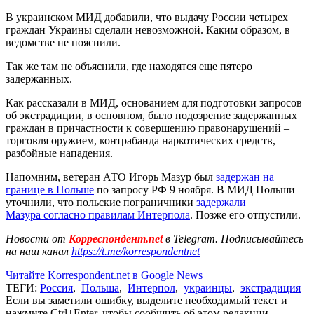
В украинском МИД добавили, что выдачу России четырех
граждан Украины сделали невозможной. Каким образом, в
ведомстве не пояснили.
Так же там не объяснили, где находятся еще пятеро
задержанных.
Как рассказали в МИД, основанием для подготовки запросов
об экстрадиции, в основном, было подозрение задержанных
граждан в причастности к совершению правонарушений –
торговля оружием, контрабанда наркотических средств,
разбойные нападения.
Напомним, ветеран АТО Игорь Мазур был
задержан на
границе в Польше
по запросу РФ 9 ноября. В МИД Польши
уточнили, что польские пограничники
задержали
Мазура согласно правилам Интерпола
. Позже его отпустили.
Новости от
Корреспондент.net
в Telegram. Подписывайтесь
на наш канал
https://t.me/korrespondentnet
Читайте Korrespondent.net в Google News
ТЕГИ:
Россия
,
Польша
,
Интерпол
,
украинцы
,
экстрадиция
Если вы заметили ошибку, выделите необходимый текст и
нажмите Ctrl+Enter, чтобы сообщить об этом редакции.