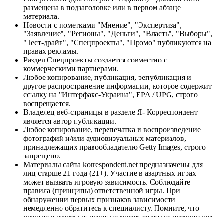
размещена в подзаголовке или в первом абзаце
материала.
Новости с пометками "Мнение", "Экспертиза",
"Заявление", "Регионы", "Деньги", "Власть", "Выборы",
"Тест-драйв", "Спецпроекты", "Промо" публикуются на
правах рекламы.
Раздел Спецпроекты создается совместно с
коммерческими партнерами.
Любое копирование, публикация, републикация и
другое распространение информации, которое содержит
ссылку на "Интерфакс-Украина", EPA / UPG, строго
воспрещается.
Владелец веб-страницы в разделе Я- Корреспондент
является автор публикации.
Любое копирование, перепечатка и воспроизведение
фотографий и/или аудиовизуальных материалов,
принадлежащих правообладателю Getty Images, строго
запрещено.
Материалы сайта korrespondent.net предназначены для
лиц старше 21 года (21+). Участие в азартных играх
может вызвать игровую зависимость. Соблюдайте
правила (принципы) ответственной игры. При
обнаружении первых признаков зависимости
немедленно обратитесь к специалисту. Помните, что
участие в азартных играх не может являться источником