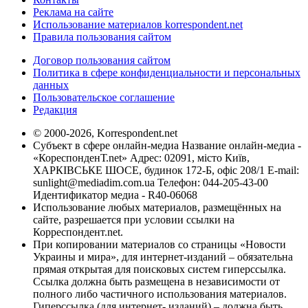
Реклама на сайте
Использование материалов korrespondent.net
Правила пользования сайтом
Договор пользования сайтом
Политика в сфере конфиденциальности и персональных
данных
Пользовательское соглашение
Редакция
© 2000-2026, Korrespondent.net
Субъект в сфере онлайн-медиа Название онлайн-медиа -
«КореспонденТ.net» Адрес: 02091, місто Київ,
ХАРКІВСЬКЕ ШОСЕ, будинок 172-Б, офіс 208/1 E-mail:
sunlight@mediadim.com.ua
Телефон: 044-205-43-00
Идентификатор медиа - R40-06068
Использование любых материалов, размещённых на
сайте, разрешается при условии ссылки на
Корреспондент.net.
При копировании материалов со страницы «Новости
Украины и мира», для интернет-изданий – обязательна
прямая открытая для поисковых систем гиперссылка.
Ссылка должна быть размещена в независимости от
полного либо частичного использования материалов.
Гиперссылка (для интернет- изданий) – должна быть