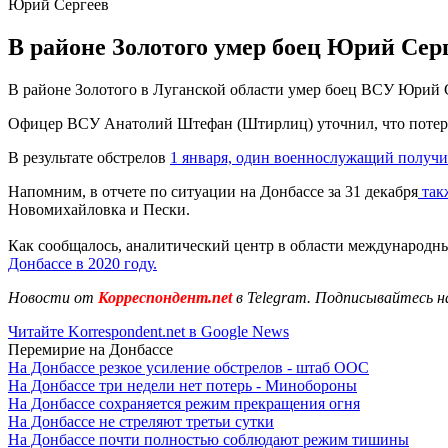
Юрий Сергеев
В районе Золотого умер боец Юрий Сер
В районе Золотого в Луганской области умер боец ВСУ Юрий 
Офицер ВСУ Анатолий Штефан (Штирлиц) уточнил, что потеря 
В результате обстрелов
1 января, один военнослужащий получи
Напомним, в отчете по ситуации на Донбассе за 31 декабря
так
Новомихайловка и Пески.
Как сообщалось, аналитический центр в области международн
Донбассе в 2020 году.
Новости от
Корреспондент.net
в Telegram. Подписывайтесь н
Читайте Korrespondent.net в Google News
Перемирие на Донбассе
На Донбассе резкое усиление обстрелов - штаб ООС
На Донбассе три недели нет потерь - Минобороны
На Донбассе сохраняется режим прекращения огня
На Донбассе не стреляют третьи сутки
На Донбассе почти полностью соблюдают режим тишины