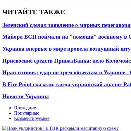
ЧИТАЙТЕ ТАКЖЕ
Зеленский сделал заявление о мирных переговора
Майора ВСП поймали на "помощи" военному в
Украина впервые в мире провела воздушный шту
Присвоение средств ПриватБанка: дело Коломойс
Иран готовил удар по трем объектам в Украине 
В Fire Point сказали, когда украинский аналог Pa
Новости Украины
Последние
Популярные
Комментируемые