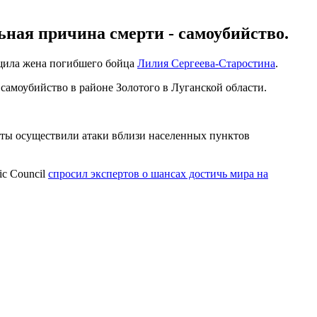
ная причина смерти - самоубийство.
бщила жена погибшего бойца
Лилия Сергеева-Старостина
.
амоубийство в районе Золотого в Луганской области.
сты осуществили атаки вблизи населенных пунктов
c Council
спросил экспертов о шансах достичь мира на