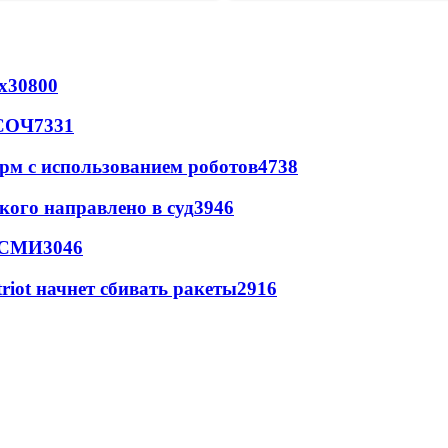
х
30800
 СОЧ
7331
рм с использованием роботов
4738
кого направлено в суд
3946
- СМИ
3046
triot начнет сбивать ракеты
2916