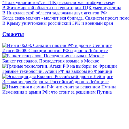
"Полк уклонистов": в ТЦК раскрыли масштабную схему
В Житомирской области на территории ТЦК умер мужчина
В Николаевской области задержали двух агентов РФ
Когда связь молчит - молчит вся бригада. Связисты просят по
В Крыму уничтожены российский ЗРК и военный кран
Сюжеты
Итоги 06.08: Санкции против РФ и дрон в Лейпциге
Банкет генералов. Последствия взрыва в Москве
Грязные технологии. Атаки РФ на выборы во Франции
Эскалация для Европы. Российский дрон в Лейпциге
Изменения в армии РФ: что стоит за решением Путина