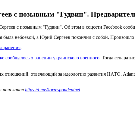
геев с позывным "Гудвин". Предваритель
Сергеев с позывным "Гудвин". Об этом в соцсети Facebook соо
была небоевой, а Юрий Сергеев покончил с собой. Произошло с
л ранения
.
же сообщалось о ранении украинского военного.
Тогда сепарати
ых отношений, отвечающий за идеологию развития НАТО, Atlanti
а наш канал
https://t.me/korrespondentnet