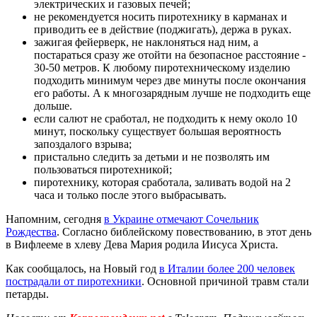
электрических и газовых печей;
не рекомендуется носить пиротехнику в карманах и
приводить ее в действие (поджигать), держа в руках.
зажигая фейерверк, не наклоняться над ним, а
постараться сразу же отойти на безопасное расстояние -
30-50 метров. К любому пиротехническому изделию
подходить минимум через две минуты после окончания
его работы. А к многозарядным лучше не подходить еще
дольше.
если салют не сработал, не подходить к нему около 10
минут, поскольку существует большая вероятность
запоздалого взрыва;
пристально следить за детьми и не позволять им
пользоваться пиротехникой;
пиротехнику, которая сработала, заливать водой на 2
часа и только после этого выбрасывать.
Напомним, сегодня
в Украине отмечают Сочельник
Рождества
. Согласно библейскому повествованию, в этот день
в Вифлееме в хлеву Дева Мария родила Иисуса Христа.
Как сообщалось, на Новый год
в Италии более 200 человек
пострадали от пиротехники
. Основной причиной травм стали
петарды.