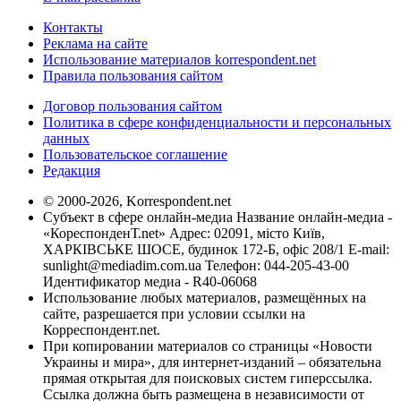
Контакты
Реклама на сайте
Использование материалов korrespondent.net
Правила пользования сайтом
Договор пользования сайтом
Политика в сфере конфиденциальности и персональных
данных
Пользовательское соглашение
Редакция
© 2000-2026, Korrespondent.net
Субъект в сфере онлайн-медиа Название онлайн-медиа -
«КореспонденТ.net» Адрес: 02091, місто Київ,
ХАРКІВСЬКЕ ШОСЕ, будинок 172-Б, офіс 208/1 E-mail:
sunlight@mediadim.com.ua
Телефон: 044-205-43-00
Идентификатор медиа - R40-06068
Использование любых материалов, размещённых на
сайте, разрешается при условии ссылки на
Корреспондент.net.
При копировании материалов со страницы «Новости
Украины и мира», для интернет-изданий – обязательна
прямая открытая для поисковых систем гиперссылка.
Ссылка должна быть размещена в независимости от