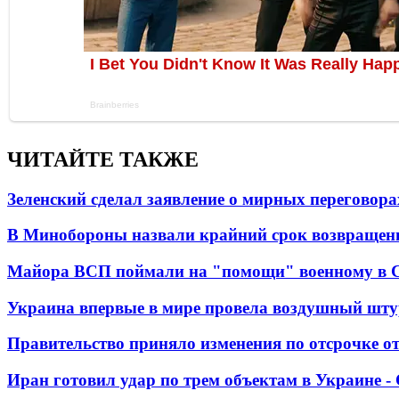
ЧИТАЙТЕ ТАКЖЕ
Зеленский сделал заявление о мирных переговора
В Минобороны назвали крайний срок возвращен
Майора ВСП поймали на "помощи" военному в
Украина впервые в мире провела воздушный шту
Правительство приняло изменения по отсрочке о
Иран готовил удар по трем объектам в Украине 