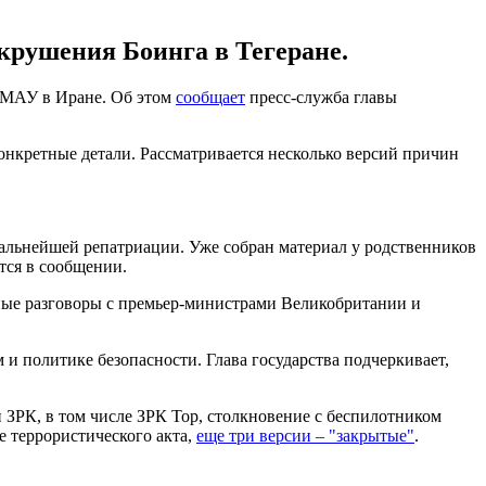
крушения Боинга в Тегеране.
 МАУ в Иране. Об этом
сообщает
пресс-служба главы
онкретные детали. Рассматривается несколько версий причин
альнейшей репатриации. Уже собран материал у родственников
ится в сообщении.
ые разговоры с премьер-министрами Великобритании и
 политике безопасности. Глава государства подчеркивает,
й ЗРК, в том числе ЗРК Тор, столкновение с беспилотником
е террористического акта,
еще три версии – "закрытые"
.