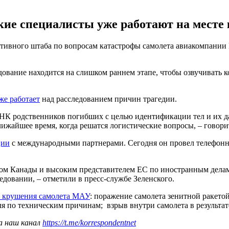
кие специалисты уже работают на месте 
ативного штаба по вопросам катастрофы самолета авиакомпании
ование находится на слишком раннем этапе, чтобы озвучивать к
же работает
над расследованием причин трагедии.
ДНК родственников погибших с целью идентификации тел и их д
ближайшее время, когда решатся логистические вопросы, – говор
ции
с международными партнерами. Сегодня он провел телефонн
м Канады и высоким представителем ЕС по иностранным делам и
едовании, – отметили в пресс-службе Зеленского.
й крушения самолета МАУ
: поражение самолета зенитной ракето
я по техническим причинам; взрыв внутри самолета в результат
а наш канал
https://t.me/korrespondentnet