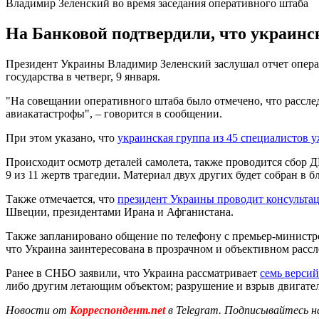
Владимир Зеленский во время заседания оперативного штаба
На Банковой подтвердили, что украинс
Президент Украины Владимир Зеленский заслушал отчет опер
государства в четверг, 9 января.
"На совещании оперативного штаба было отмечено, что расслед
авиакатастрофы", – говорится в сообщении.
При этом указано, что
украинская группа из 45 специалистов у
Происходит осмотр деталей самолета, также проводится сбор 
9 из 11 жертв трагедии. Материал двух других будет собран в 
Также отмечается, что
президент Украины проводит консульта
Швеции, президентами Ирана и Афганистана.
Также запланировано общение по телефону с премьер-министро
что Украина заинтересована в прозрачном и объективном рассл
Ранее в СНБО заявили, что Украина рассматривает
семь верси
либо другим летающим объектом; разрушение и взрыв двигател
Новости от
Корреспондент.net
в Telegram. Подписывайтесь н