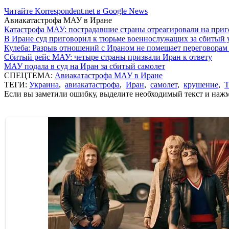
Читайте Korrespondent.net в Google News
Авиакатастрофа МАУ в Иране
Катастрофа МАУ: пострадавшие страны отреагировали на приг
В Иране суд приговорил к тюрьме военнослужащих за сбитый 
Кулеба: Разрыв отношений с Ираном не помешает переговорам 
Сбитый рейс МАУ: четыре страны призвали Иран к ответу
МАУ подала в суд на Иран за сбитый самолет
СПЕЦТЕМА:
Авиакатастрофа МАУ в Иране
ТЕГИ:
Украина
,
авиакатастрофа
,
Иран
,
самолет
,
крушение
,
Т
Если вы заметили ошибку, выделите необходимый текст и нажми