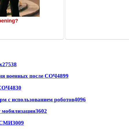
х
27538
ия военных после СОЧ
4899
 СОЧ
4830
рм с использованием роботов
4096
т мобилизации
3602
- СМИ
3009