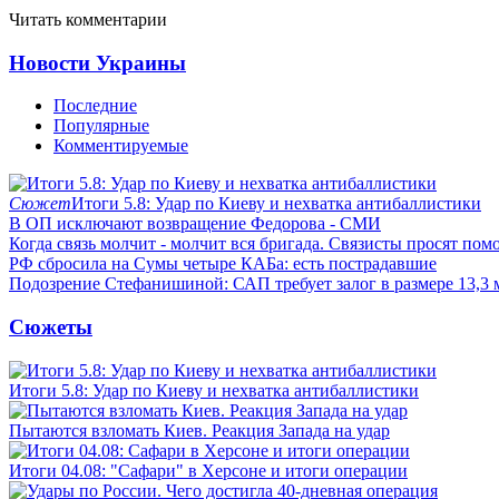
Читать комментарии
Новости Украины
Последние
Популярные
Комментируемые
Сюжет
Итоги 5.8: Удар по Киеву и нехватка антибаллистики
В ОП исключают возвращение Федорова - СМИ
Когда связь молчит - молчит вся бригада. Связисты просят по
РФ сбросила на Сумы четыре КАБа: есть пострадавшие
Подозрение Стефанишиной: САП требует залог в размере 13,3 
Сюжеты
Итоги 5.8: Удар по Киеву и нехватка антибаллистики
Пытаются взломать Киев. Реакция Запада на удар
Итоги 04.08: "Сафари" в Херсоне и итоги операции