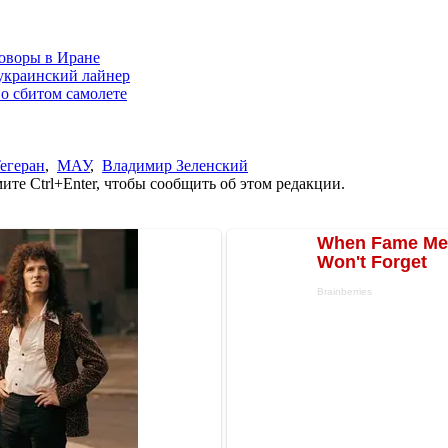
оворы в Иране
украинский лайнер
о сбитом самолете
егеран
,
МАУ
,
Владимир Зеленский
те Ctrl+Enter, чтобы сообщить об этом редакции.