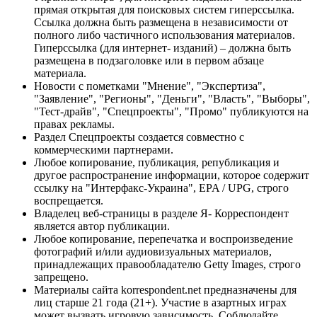
прямая открытая для поисковых систем гиперссылка.
Ссылка должна быть размещена в независимости от
полного либо частичного использования материалов.
Гиперссылка (для интернет- изданий) – должна быть
размещена в подзаголовке или в первом абзаце
материала.
Новости с пометками "Мнение", "Экспертиза",
"Заявление", "Регионы", "Деньги", "Власть", "Выборы",
"Тест-драйв", "Спецпроекты", "Промо" публикуются на
правах рекламы.
Раздел Спецпроекты создается совместно с
коммерческими партнерами.
Любое копирование, публикация, републикация и
другое распространение информации, которое содержит
ссылку на "Интерфакс-Украина", EPA / UPG, строго
воспрещается.
Владелец веб-страницы в разделе Я- Корреспондент
является автор публикации.
Любое копирование, перепечатка и воспроизведение
фотографий и/или аудиовизуальных материалов,
принадлежащих правообладателю Getty Images, строго
запрещено.
Материалы сайта korrespondent.net предназначены для
лиц старше 21 года (21+). Участие в азартных играх
может вызвать игровую зависимость. Соблюдайте