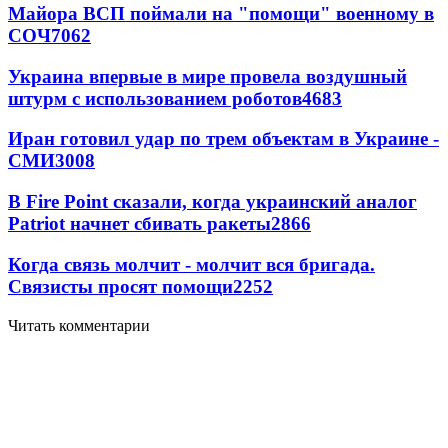
Майора ВСП поймали на "помощи" военному в
СОЧ
7062
Украина впервые в мире провела воздушный
штурм с использованием роботов
4683
Иран готовил удар по трем объектам в Украине -
СМИ
3008
В Fire Point сказали, когда украинский аналог
Patriot начнет сбивать ракеты
2866
Когда связь молчит - молчит вся бригада.
Связисты просят помощи
2252
Читать комментарии