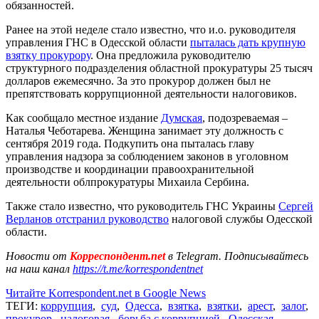
обязанностей.
Ранее на этой неделе стало известно, что и.о. руководителя
управления ГНС в Одесской области
пыталась дать крупную
взятку прокурору
. Она предложила руководителю
структурного подразделения областной прокуратуры 25 тысяч
долларов ежемесячно. За это прокурор должен был не
препятствовать коррупционной деятельности налоговиков.
Как сообщало местное издание
Думская
, подозреваемая –
Наталья Чеботарева. Женщина занимает эту должность с
сентября 2019 года. Подкупить она пыталась главу
управления надзора за соблюдением законов в уголовном
производстве и координации правоохранительной
деятельности облпрокуратуры Михаила Сербина.
Также стало известно, что руководитель ГНС Украины
Сергей
Верланов отстранил руководство
налоговой службы Одесской
области.
Новости от
Корреспондент.net
в Telegram. Подписывайтесь
на наш канал
https://t.me/korrespondentnet
Читайте Korrespondent.net в Google News
ТЕГИ:
коррупция
,
суд
,
Одесса
,
взятка
,
взятки
,
арест
,
залог
,
прокурор
,
налоговая
,
борьба с коррупцией
,
Одесская