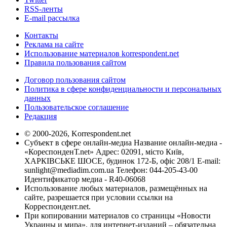
RSS-ленты
E-mail рассылка
Контакты
Реклама на сайте
Использование материалов korrespondent.net
Правила пользования сайтом
Договор пользования сайтом
Политика в сфере конфиденциальности и персональных
данных
Пользовательское соглашение
Редакция
© 2000-2026, Korrespondent.net
Субъект в сфере онлайн-медиа Название онлайн-медиа -
«КореспонденТ.net» Адрес: 02091, місто Київ,
ХАРКІВСЬКЕ ШОСЕ, будинок 172-Б, офіс 208/1 E-mail:
sunlight@mediadim.com.ua
Телефон: 044-205-43-00
Идентификатор медиа - R40-06068
Использование любых материалов, размещённых на
сайте, разрешается при условии ссылки на
Корреспондент.net.
При копировании материалов со страницы «Новости
Украины и мира», для интернет-изданий – обязательна