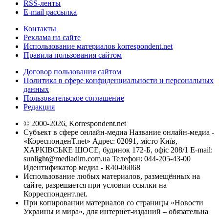
RSS-ленты
E-mail рассылка
Контакты
Реклама на сайте
Использование материалов korrespondent.net
Правила пользования сайтом
Договор пользования сайтом
Политика в сфере конфиденциальности и персональных
данных
Пользовательское соглашение
Редакция
© 2000-2026, Korrespondent.net
Субъект в сфере онлайн-медиа Название онлайн-медиа -
«КореспонденТ.net» Адрес: 02091, місто Київ,
ХАРКІВСЬКЕ ШОСЕ, будинок 172-Б, офіс 208/1 E-mail:
sunlight@mediadim.com.ua
Телефон: 044-205-43-00
Идентификатор медиа - R40-06068
Использование любых материалов, размещённых на
сайте, разрешается при условии ссылки на
Корреспондент.net.
При копировании материалов со страницы «Новости
Украины и мира», для интернет-изданий – обязательна