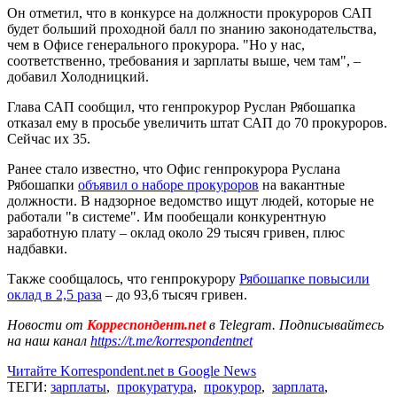
Он отметил, что в конкурсе на должности прокуроров САП
будет больший проходной балл по знанию законодательства,
чем в Офисе генерального прокурора. "Но у нас,
соответственно, требования и зарплаты выше, чем там", –
добавил Холодницкий.
Глава САП сообщил, что генпрокурор Руслан Рябошапка
отказал ему в просьбе увеличить штат САП до 70 прокуроров.
Сейчас их 35.
Ранее стало известно, что Офис генпрокурора Руслана
Рябошапки
объявил о наборе прокуроров
на вакантные
должности. В надзорное ведомство ищут людей, которые не
работали "в системе". Им пообещали конкурентную
заработную плату – оклад около 29 тысяч гривен, плюс
надбавки.
Также сообщалось, что генпрокурору
Рябошапке повысили
оклад в 2,5 раза
– до 93,6 тысяч гривен.
Новости от
Корреспондент.net
в Telegram. Подписывайтесь
на наш канал
https://t.me/korrespondentnet
Читайте Korrespondent.net в Google News
ТЕГИ:
зарплаты
,
прокуратура
,
прокурор
,
зарплата
,