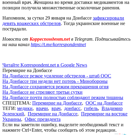
военный врач. Женщина во время доставки медикаментов на
позиции получила множественные осколочные ранения.
Напомним, за сутки 29 января на Донбассе
зафиксировали
девять вражеских обстрелов
. Тогда украинские военные не
пострадали.
Новости от
Корреспондент.net
в Telegram. Подписывайтесь
на наш канал
https://t.me/korrespondentnet
Читайте Korrespondent.net в Google News
Перемирие на Донбассе
На Донбассе резкое усиление обстрелов - штаб ООС
На Донбассе три недели нет потерь - Минобороны
На Донбассе сохраняется режим прекращения огня
На Донбассе не стреляют третьи сутки
На Донбассе почти полностью соблюдают режим тишины
СПЕЦТЕМА:
Перемирие на Донбассе
,
ООС на Донбассе
ТЕГИ:
медики
,
врачи
,
врач
,
донбасс
,
гибель
,
Владимир
Зеленский
,
Перемирие на Донбассе
,
Перемирие на востоке
Украины
,
Офис президента
Если вы заметили ошибку, выделите необходимый текст и
нажмите Ctrl+Enter, чтобы сообщить об этом редакции.