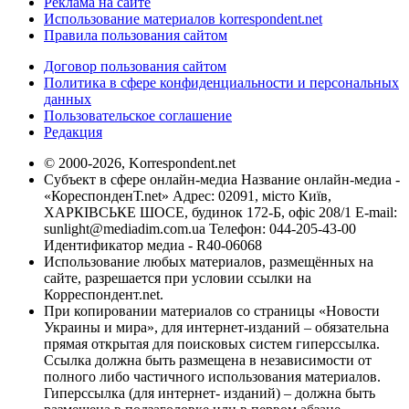
Реклама на сайте
Использование материалов korrespondent.net
Правила пользования сайтом
Договор пользования сайтом
Политика в сфере конфиденциальности и персональных
данных
Пользовательское соглашение
Редакция
© 2000-2026, Korrespondent.net
Субъект в сфере онлайн-медиа Название онлайн-медиа -
«КореспонденТ.net» Адрес: 02091, місто Київ,
ХАРКІВСЬКЕ ШОСЕ, будинок 172-Б, офіс 208/1 E-mail:
sunlight@mediadim.com.ua
Телефон: 044-205-43-00
Идентификатор медиа - R40-06068
Использование любых материалов, размещённых на
сайте, разрешается при условии ссылки на
Корреспондент.net.
При копировании материалов со страницы «Новости
Украины и мира», для интернет-изданий – обязательна
прямая открытая для поисковых систем гиперссылка.
Ссылка должна быть размещена в независимости от
полного либо частичного использования материалов.
Гиперссылка (для интернет- изданий) – должна быть