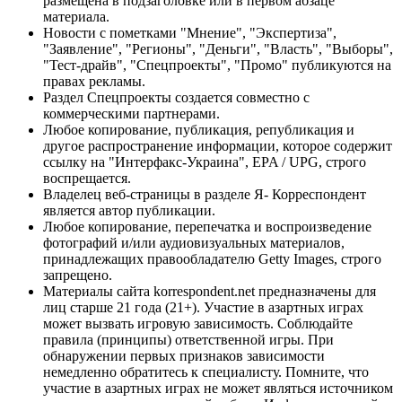
размещена в подзаголовке или в первом абзаце
материала.
Новости с пометками "Мнение", "Экспертиза",
"Заявление", "Регионы", "Деньги", "Власть", "Выборы",
"Тест-драйв", "Спецпроекты", "Промо" публикуются на
правах рекламы.
Раздел Спецпроекты создается совместно с
коммерческими партнерами.
Любое копирование, публикация, републикация и
другое распространение информации, которое содержит
ссылку на "Интерфакс-Украина", EPA / UPG, строго
воспрещается.
Владелец веб-страницы в разделе Я- Корреспондент
является автор публикации.
Любое копирование, перепечатка и воспроизведение
фотографий и/или аудиовизуальных материалов,
принадлежащих правообладателю Getty Images, строго
запрещено.
Материалы сайта korrespondent.net предназначены для
лиц старше 21 года (21+). Участие в азартных играх
может вызвать игровую зависимость. Соблюдайте
правила (принципы) ответственной игры. При
обнаружении первых признаков зависимости
немедленно обратитесь к специалисту. Помните, что
участие в азартных играх не может являться источником