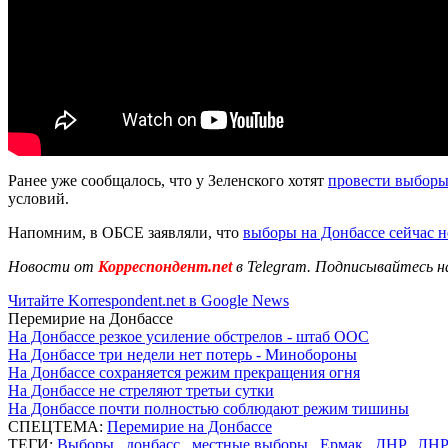
Ранее уже сообщалось, что у Зеленского хотят
провести выборы
условий.
Напомним, в ОБСЕ заявляли, что
выборы на Донбассе сейчас 
Новости от
Корреспондент.net
в Telegram. Подписывайтесь н
Читайте Korrespondent.net в Google News
Перемирие на Донбассе
На Донбассе резкое усиление обстрелов - штаб ООС
На Донбассе три недели нет потерь - Минобороны
На Донбассе сохраняется режим прекращения огня
На Донбассе не стреляют третьи сутки
На Донбассе почти полностью соблюдают режим тишины
СПЕЦТЕМА:
Перемирие на Донбассе
ТЕГИ:
Выборы
,
донбасс
,
местные выборы
,
Ермак
,
ДНР
,
ЛНР