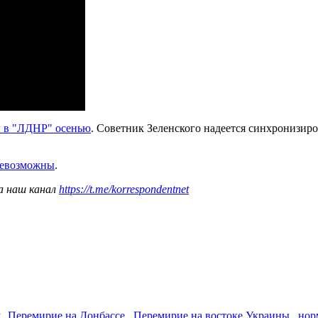
 в "ЛДНР" осенью
. Советник Зеленского надеется синхронизиро
невозможны
.
а наш канал
https://t.me/korrespondentnet
,
Перемирие на Донбассе
,
Перемирие на востоке Украины
,
нор