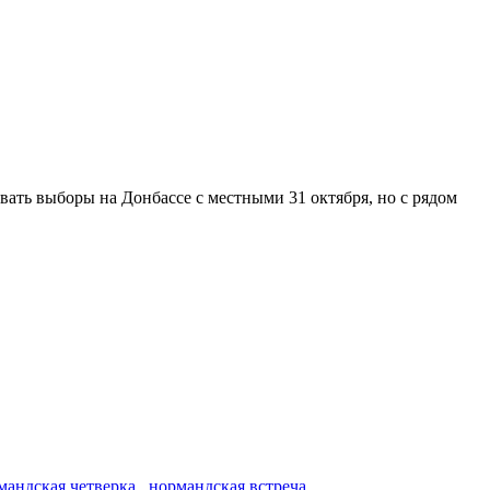
вать выборы на Донбассе с местными 31 октября, но с рядом
мандская четверка
,
нормандская встреча