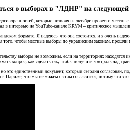
иться о выборах в "ЛДНР" на следующей
 договоренностей, которые позволят в октябре провести местны
зал в интервью на YouTube-канале KRYM – критическое мышлен
андском формате. Я надеюсь, что она состоится, и я очень надею
я того, чтобы местные выборы по украинским законам, прошли п
тельству выборы не возможны, если на территориях находятся 
мать вопрос, как сделать так, чтобы получить контроль над гра
 но это единственный документ, который сегодня согласован, по
 в Париже, что мы не можем с этим согласиться, потому что это