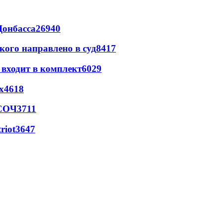
Донбасса
26940
кого направлено в суд
8417
 входит в комплект
6029
х
4618
 СОЧ
3711
riot
3647