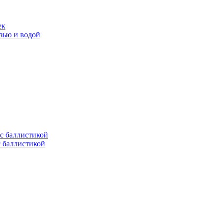
ек
язью и водой
с баллистикой