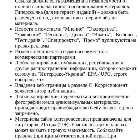
Ссылка должна быть размещена в независимости от
полного либо частичного использования материалов.
Гиперссылка (для интернет- изданий) – должна быть
размещена в подзаголовке или в первом абзаце
материала.
Новости с пометками "Мнение", "Экспертиза",
"Заявление", "Регионы", "Деньги", "Власть", "Выборы",
"Тест-драйв", "Спецпроекты", "Промо" публикуются на
правах рекламы.
Раздел Спецпроекты создается совместно с
коммерческими партнерами.
Любое копирование, публикация, републикация и
другое распространение информации, которое содержит
ссылку на "Интерфакс-Украина", EPA / UPG, строго
воспрещается.
Владелец веб-страницы в разделе Я- Корреспондент
является автор публикации.
Любое копирование, перепечатка и воспроизведение
фотографий и/или аудиовизуальных материалов,
принадлежащих правообладателю Getty Images, строго
запрещено.
Материалы сайта korrespondent.net предназначены для
лиц старше 21 года (21+). Участие в азартных играх
может вызвать игровую зависимость. Соблюдайте
правила (принципы) ответственной игры. При