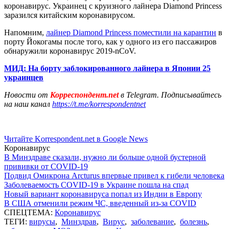
коронавирус. Украинец с круизного лайнера Diamond Princess
заразился китайским коронавирусом.
Напомним,
лайнер Diamond Princess поместили на карантин
в
порту Йокогамы после того, как у одного из его пассажиров
обнаружили коронавирус 2019-nCoV.
МИД: На борту заблокированного лайнера в Японии 25
украинцев
Новости от
Корреспондент.net
в Telegram. Подписывайтесь
на наш канал
https://t.me/korrespondentnet
Читайте Korrespondent.net в Google News
Коронавирус
В Минздраве сказали, нужно ли больше одной бустерной
прививки от COVID-19
Подвид Омикрона Arcturus впервые привел к гибели человека
Заболеваемость COVID-19 в Украине пошла на спад
Новый вариант коронавируса попал из Индии в Европу
В США отменили режим ЧС, введенный из-за COVID
СПЕЦТЕМА:
Коронавирус
ТЕГИ:
вирусы
,
Минздрав
,
Вирус
,
заболевание
,
болезнь
,