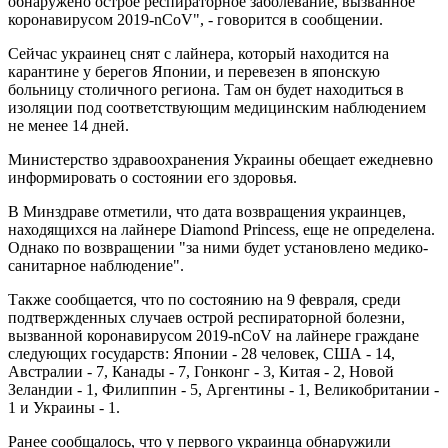
обнаружено острое респираторное заболевание, вызванное
коронавирусом 2019-nCoV", - говорится в сообщении.
Сейчас украинец снят с лайнера, который находится на
карантине у берегов Японии, и перевезен в японскую
больницу столичного региона. Там он будет находиться в
изоляции под соответствующим медицинским наблюдением
не менее 14 дней.
Министерство здравоохранения Украины обещает ежедневно
информировать о состоянии его здоровья.
В Минздраве отметили, что дата возвращения украинцев,
находящихся на лайнере Diamond Princess, еще не определена.
Однако по возвращении "за ними будет установлено медико-
санитарное наблюдение".
Также сообщается, что по состоянию на 9 февраля, среди
подтвержденных случаев острой респираторной болезни,
вызванной коронавирусом 2019-nCoV на лайнере граждане
следующих государств: Японии - 28 человек, США - 14,
Австралии - 7, Канады - 7, Гонконг - 3, Китая - 2, Новой
Зеландии - 1, Филиппин - 5, Аргентины - 1, Великобритании -
1 и Украины - 1.
Ранее сообщалось, что у первого украинца обнаружили