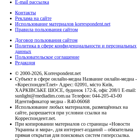
E-mail рассылка
Контакты
Реклама на сайте
Использование материалов korrespondent.net
Правила пользования сайтом
Договор пользования сайтом
Политика в сфере конфиденциальности и персональных
данных
Пользовательское соглашение
Редакция
© 2000-2026, Korrespondent.net
Субъект в сфере онлайн-медиа Название онлайн-медиа -
«КореспонденТ.net» Адрес: 02091, місто Київ,
ХАРКІВСЬКЕ ШОСЕ, будинок 172-Б, офіс 208/1 E-mail:
sunlight@mediadim.com.ua
Телефон: 044-205-43-00
Идентификатор медиа - R40-06068
Использование любых материалов, размещённых на
сайте, разрешается при условии ссылки на
Корреспондент.net.
При копировании материалов со страницы «Новости
Украины и мира», для интернет-изданий – обязательна
прямая открытая для поисковых систем гиперссылка.