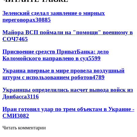
Зеленский сделал заявление о мирных
переговорах
30885
Майора ВСП поймали на "помощи" военному в
СОЧ
7465
Присвоение средств ПриватБанка: дело
Коломойского направлено в суд
5599
Украина впервые в мире провела воздушный
штурм с использованием роботов
4789
Украинцы определились насчет вывода войск из
Донбасса
3116
Иран готовил удар по трем объектам в Украине -
СМИ
3082
Читать комментарии