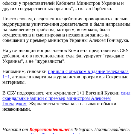
обыски у представителей Кабинета Министров Украины и
других государственных органов", - сказал Горбенко.
По его словам, следственные действия проводились с целью
недопущения уничтожения доказательств и были направлены
на выявление устройства, которым, возможно, была
осуществлена и смонтирована незаконная запись на
совещании у премьер-министра Украины Алексея Гончарука.
На уточняющий вопрос членов Комитета представитель СБУ
добавил, что в постановлении суда фигурируют "граждане
Украины", а не "журналисты".
Напомним, силовики
пришли с обыском в здание телеканала
1+1
, а также в квартиры журналистов программы Секретные
материалы.
В СБУ подозревают, что журналист 1+1 Евгений Куксин
слил
скандальные записи с премьер-министром Алексеем
Гончаруком
. Журналисты телеканала называют обыски
незаконными.
Новости от
Корреспондент.net
в Telegram. Подписывайтесь