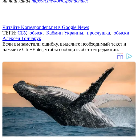
на наш канал
https://t.me/korrespondentnet
Читайте Korrespondent.net в Google News
ТЕГИ:
СБУ
,
обыск
,
Кабмин Украины
,
прослушка
,
обыски
,
Алексей Гончарук
Если вы заметили ошибку, выделите необходимый текст и
нажмите Ctrl+Enter, чтобы сообщить об этом редакции.