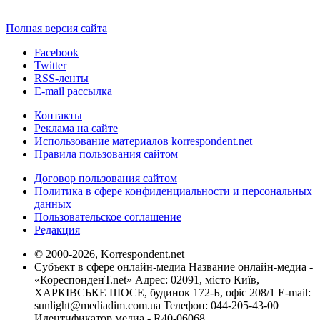
Полная версия сайта
Facebook
Twitter
RSS-ленты
E-mail рассылка
Контакты
Реклама на сайте
Использование материалов korrespondent.net
Правила пользования сайтом
Договор пользования сайтом
Политика в сфере конфиденциальности и персональных
данных
Пользовательское соглашение
Редакция
© 2000-2026, Korrespondent.net
Субъект в сфере онлайн-медиа Название онлайн-медиа -
«КореспонденТ.net» Адрес: 02091, місто Київ,
ХАРКІВСЬКЕ ШОСЕ, будинок 172-Б, офіс 208/1 E-mail:
sunlight@mediadim.com.ua
Телефон: 044-205-43-00
Идентификатор медиа - R40-06068