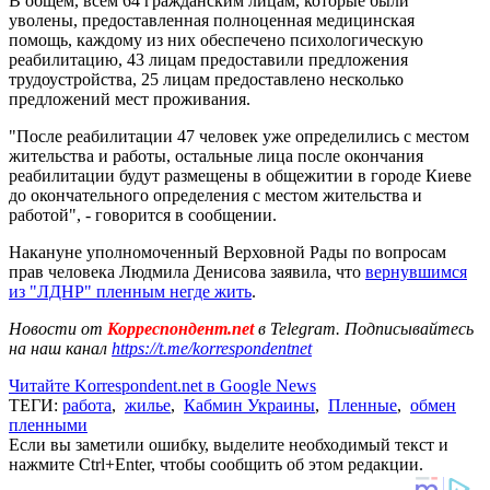
В общем, всем 64 гражданским лицам, которые были
уволены, предоставленная полноценная медицинская
помощь, каждому из них обеспечено психологическую
реабилитацию, 43 лицам предоставили предложения
трудоустройства, 25 лицам предоставлено несколько
предложений мест проживания.
"После реабилитации 47 человек уже определились с местом
жительства и работы, остальные лица после окончания
реабилитации будут размещены в общежитии в городе Киеве
до окончательного определения с местом жительства и
работой", - говорится в сообщении.
Накануне уполномоченный Верховной Рады по вопросам
прав человека Людмила Денисова заявила, что
вернувшимся
из "ЛДНР" пленным негде жить
.
Новости от
Корреспондент.net
в Telegram. Подписывайтесь
на наш канал
https://t.me/korrespondentnet
Читайте Korrespondent.net в Google News
ТЕГИ:
работа
,
жилье
,
Кабмин Украины
,
Пленные
,
обмен
пленными
Если вы заметили ошибку, выделите необходимый текст и
нажмите Ctrl+Enter, чтобы сообщить об этом редакции.