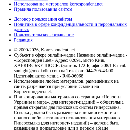
Использование материалов korrespondent.net
Правила пользования сайтом
Договор пользования сайтом
Политика в сфере конфиденциальности и персональных
данных
Пользовательское соглашение
Редакция
© 2000-2026, Korrespondent.net
Субъект в сфере онлайн-медиа Название онлайн-медиа -
«КореспонденТ.net» Адрес: 02091, місто Київ,
ХАРКІВСЬКЕ ШОСЕ, будинок 172-Б, офіс 208/1 E-mail:
sunlight@mediadim.com.ua
Телефон: 044-205-43-00
Идентификатор медиа - R40-06068
Использование любых материалов, размещённых на
сайте, разрешается при условии ссылки на
Корреспондент.net.
При копировании материалов со страницы «Новости
Украины и мира», для интернет-изданий – обязательна
прямая открытая для поисковых систем гиперссылка.
Ссылка должна быть размещена в независимости от
полного либо частичного использования материалов.
Гиперссылка (для интернет- изданий) – должна быть
размещена в подзаголовке или в первом абзаце