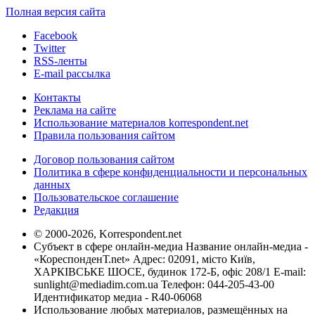
Полная версия сайта
Facebook
Twitter
RSS-ленты
E-mail рассылка
Контакты
Реклама на сайте
Использование материалов korrespondent.net
Правила пользования сайтом
Договор пользования сайтом
Политика в сфере конфиденциальности и персональных
данных
Пользовательское соглашение
Редакция
© 2000-2026, Korrespondent.net
Субъект в сфере онлайн-медиа Название онлайн-медиа -
«КореспонденТ.net» Адрес: 02091, місто Київ,
ХАРКІВСЬКЕ ШОСЕ, будинок 172-Б, офіс 208/1 E-mail:
sunlight@mediadim.com.ua
Телефон: 044-205-43-00
Идентификатор медиа - R40-06068
Использование любых материалов, размещённых на