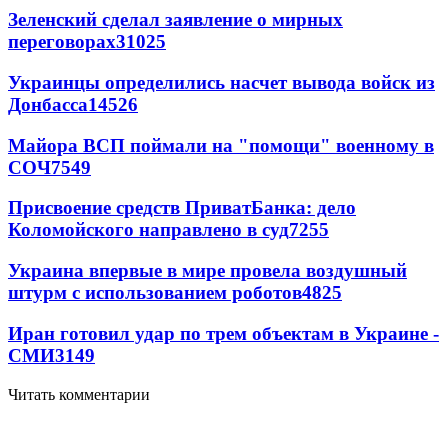
Зеленский сделал заявление о мирных
переговорах
31025
Украинцы определились насчет вывода войск из
Донбасса
14526
Майора ВСП поймали на "помощи" военному в
СОЧ
7549
Присвоение средств ПриватБанка: дело
Коломойского направлено в суд
7255
Украина впервые в мире провела воздушный
штурм с использованием роботов
4825
Иран готовил удар по трем объектам в Украине -
СМИ
3149
Читать комментарии