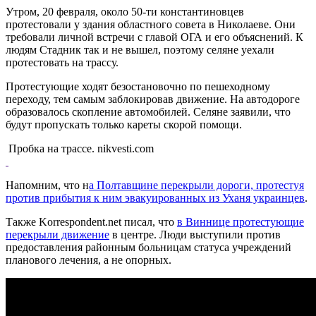
Утром, 20 февраля, около 50-ти константиновцев
протестовали у здания областного совета в Николаеве. Они
требовали личной встречи с главой ОГА и его объяснений. К
людям Стадник так и не вышел, поэтому селяне уехали
протестовать на трассу.
Протестующие ходят безостановочно по пешеходному
переходу, тем самым заблокировав движение. На автодороге
образовалось скопление автомобилей. Селяне заявили, что
будут пропускать только кареты скорой помощи.
Пробка на трассе. nikvesti.com
Напомним, что н
а Полтавщине перекрыли дороги, протестуя
против прибытия к ним эвакуированных из Уханя украинцев
.
Также Korrespondent.net писал, что
в Виннице протестующие
перекрыли движение
в центре. Люди выступили против
предоставления районным больницам статуса учреждений
планового лечения, а не опорных.