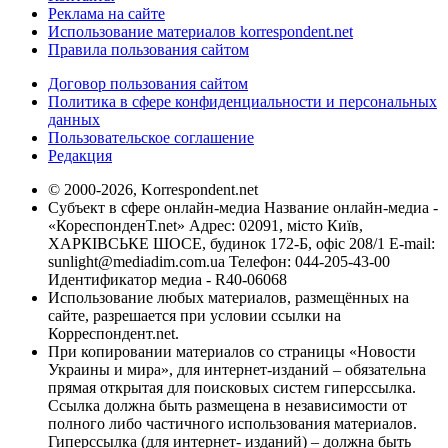
Реклама на сайте
Использование материалов korrespondent.net
Правила пользования сайтом
Договор пользования сайтом
Политика в сфере конфиденциальности и персональных
данных
Пользовательское соглашение
Редакция
© 2000-2026, Korrespondent.net
Субъект в сфере онлайн-медиа Название онлайн-медиа -
«КореспонденТ.net» Адрес: 02091, місто Київ,
ХАРКІВСЬКЕ ШОСЕ, будинок 172-Б, офіс 208/1 E-mail:
sunlight@mediadim.com.ua
Телефон: 044-205-43-00
Идентификатор медиа - R40-06068
Использование любых материалов, размещённых на
сайте, разрешается при условии ссылки на
Корреспондент.net.
При копировании материалов со страницы «Новости
Украины и мира», для интернет-изданий – обязательна
прямая открытая для поисковых систем гиперссылка.
Ссылка должна быть размещена в независимости от
полного либо частичного использования материалов.
Гиперссылка (для интернет- изданий) – должна быть