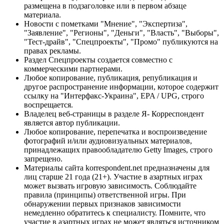
размещена в подзаголовке или в первом абзаце
материала.
Новости с пометками "Мнение", "Экспертиза",
"Заявление", "Регионы", "Деньги", "Власть", "Выборы",
"Тест-драйв", "Спецпроекты", "Промо" публикуются на
правах рекламы.
Раздел Спецпроекты создается совместно с
коммерческими партнерами.
Любое копирование, публикация, републикация и
другое распространение информации, которое содержит
ссылку на "Интерфакс-Украина", EPA / UPG, строго
воспрещается.
Владелец веб-страницы в разделе Я- Корреспондент
является автор публикации.
Любое копирование, перепечатка и воспроизведение
фотографий и/или аудиовизуальных материалов,
принадлежащих правообладателю Getty Images, строго
запрещено.
Материалы сайта korrespondent.net предназначены для
лиц старше 21 года (21+). Участие в азартных играх
может вызвать игровую зависимость. Соблюдайте
правила (принципы) ответственной игры. При
обнаружении первых признаков зависимости
немедленно обратитесь к специалисту. Помните, что
участие в азартных играх не может являться источником