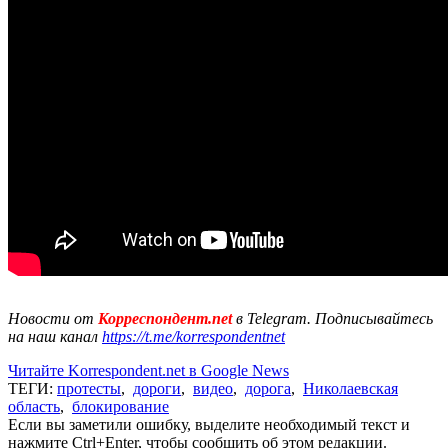
Новости от
Корреспондент.net
в Telegram. Подписывайтесь
на наш канал
https://t.me/korrespondentnet
Читайте Korrespondent.net в Google News
ТЕГИ:
протесты
,
дороги
,
видео
,
дорога
,
Николаевская
область
,
блокирование
Если вы заметили ошибку, выделите необходимый текст и
нажмите Ctrl+Enter, чтобы сообщить об этом редакции.