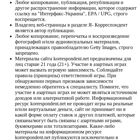
Любое копирование, публикация, републикация и
другое распространение информации, которое содержит
ссылку на "Интерфакс-Украина", EPA / UPG, строго
воспрещается.
Владелец веб-страницы в разделе Я- Корреспондент
является автор публикации.
Любое копирование, перепечатка и воспроизведение
фотографий и/или аудиовизуальных материалов,
принадлежащих правообладателю Getty Images, строго
запрещено.
Материалы сайта korrespondent.net предназначены для
лиц старше 21 года (21+). Участие в азартных играх
может вызвать игровую зависимость. Соблюдайте
правила (принципы) ответственной игры. При
обнаружении первых признаков зависимости
немедленно обратитесь к специалисту. Помните, что
участие в азартных играх не может являться источником
доходов или альтернативой работе. Информационный
ресурс korrespondent.net не проводит игры на реальные
и/или виртуальные деньги, сайт не принимает ни в
какой форме оплату ставок и других платежей, которые
связаны/могут быть связаны с азартными играми,
букмекерами или тотализаторами. Какие-либо
материалы на информационном ресурсе
korrespondent.net публикуются исключительно в