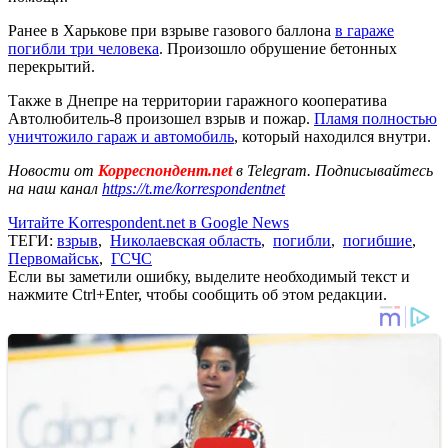
Ранее в Харькове при взрыве газового баллона
в гараже
погибли три человека
. Произошло обрушение бетонных
перекрытий.
Также в Днепре на территории гаражного кооператива
Автолюбитель-8 произошел взрыв и пожар.
Пламя полностью
уничтожило гараж и автомобиль
, который находился внутри.
Новости от
Корреспондент.net
в Telegram. Подписывайтесь
на наш канал
https://t.me/korrespondentnet
Читайте Korrespondent.net в Google News
ТЕГИ:
взрыв
,
Николаевская область
,
погибли
,
погибшие
,
Первомайськ
,
ГСЧС
Если вы заметили ошибку, выделите необходимый текст и
нажмите Ctrl+Enter, чтобы сообщить об этом редакции.