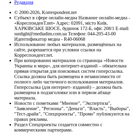
Редакция
© 2000-2026, Korrespondent.net
Субъект в сфере онлайн-медиа Название онлайн-медиа -
«КореспонденТ.net» Адрес: 02091, місто Київ,
ХАРКІВСЬКЕ ШОСЕ, будинок 172-Б, офіс 208/1 E-mail:
sunlight@mediadim.com.ua
Телефон: 044-205-43-00
Идентификатор медиа - R40-06068
Использование любых материалов, размещённых на
сайте, разрешается при условии ссылки на
Корреспондент.net.
При копировании материалов со страницы «Новости
Украины и мира», для интернет-изданий – обязательна
прямая открытая для поисковых систем гиперссылка.
Ссылка должна быть размещена в независимости от
полного либо частичного использования материалов.
Гиперссылка (для интернет- изданий) – должна быть
размещена в подзаголовке или в первом абзаце
материала.
Новости с пометками "Мнение", "Экспертиза",
"Заявление", "Регионы", "Деньги", "Власть", "Выборы",
"Тест-драйв", "Спецпроекты", "Промо" публикуются на
правах рекламы.
Раздел Спецпроекты создается совместно с
коммерческими партнерами.