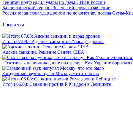
Генштаб подтвердил удары по двум НПЗ в России
Баллистический террор: Зеленский сделал заявление
Россияне нанесли удар дроном по локомотиву поезда Сумы-Ки
Сюжеты
Итоги 07.08: "Адские" санкции и "парад" дронов
Адские санкции. Решение Сената США
"Охотиться на лучника, а не на стрелу". Как Украине бороться 
Загадочный звук напугал Москву: что это было
Итоги 06.08: Санкции против РФ и дрон в Лейпциге