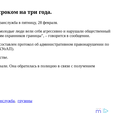
роком на три года.
анслужба в пятницу, 28 февраля.
молодые люди вели себя агрессивно и нарушали общественный
ям охранников границы", – говорится в сообщении.
 составлен протокол об административном правонарушении по
 КУоАП).
стве.
али. Она обратилась в полицию в связи с получением
анслужба
,
грузины