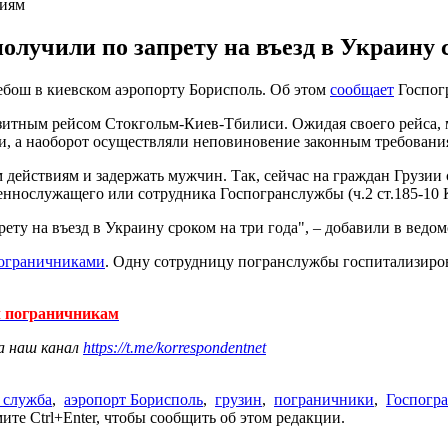
виям
олучили по запрету на въезд в Украину с
бош в киевском аэропорту Борисполь. Об этом
сообщает
Госпогр
итным рейсом Стокгольм-Киев-Тбилиси. Ожидая своего рейса, 
и, а наоборот осуществляли неповиновение законным требовани
действиям и задержать мужчин. Так, сейчас на граждан Грузии
еннослужащего или сотрудника Госпогранслужбы (ч.2 ст.185-10
ету на въезд в Украину сроком на три года", – добавили в ведом
пограничниками
. Одну сотрудницу погранслужбы госпитализиров
л пограничникам
а наш канал
https://t.me/korrespondentnet
 служба
,
аэропорт Борисполь
,
грузин
,
пограничники
,
Госпогр
те Ctrl+Enter, чтобы сообщить об этом редакции.