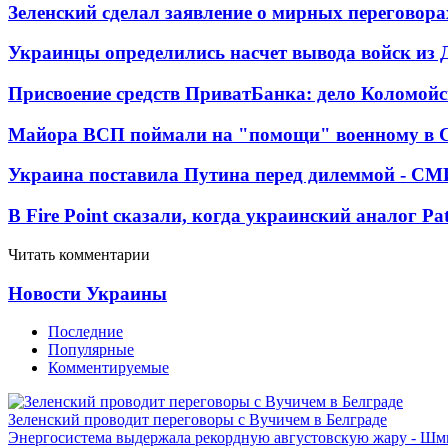
Зеленский сделал заявление о мирных переговора
Украинцы определились насчет вывода войск из 
Присвоение средств ПриватБанка: дело Коломойс
Майора ВСП поймали на "помощи" военному в
Украина поставила Путина перед дилеммой - СМ
В Fire Point сказали, когда украинский аналог Pa
Читать комментарии
Новости Украины
Последние
Популярные
Комментируемые
Зеленский проводит переговоры с Вучичем в Белграде
Энергосистема выдержала рекордную августовскую жару - Шм