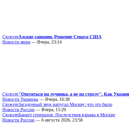
Сюжет
Адские санкции. Решение Сената США
Новости мира
— Вчера, 23:14
Сюжет
"Охотиться на лучника, а не на стрелу". Как Украи
Новости Украины
— Вчера, 16:38
Сюжет
Загадочный звук напугал Москву: что это было
Новости России
— Вчера, 15:29
Сюжет
Банкет генералов. Последствия взрыва в Москве
Новости России
— 6 августа 2026, 23:58