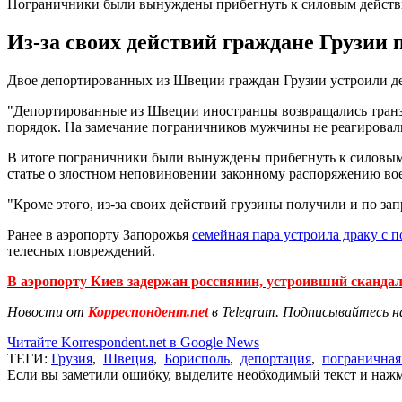
Пограничники были вынуждены прибегнуть к силовым дейст
Из-за своих действий граждане Грузии п
Двое депортированных из Швеции граждан Грузии устроили де
"Депортированные из Швеции иностранцы возвращались транз
порядок. На замечание пограничников мужчины не реагировал
В итоге пограничники были вынуждены прибегнуть к силовым 
статье о злостном неповиновении законному распоряжению во
"Кроме этого, из-за своих действий грузины получили и по запр
Ранее в аэропорту Запорожья
семейная пара устроила драку с 
телесных повреждений.
В аэропорту Киев задержан россиянин, устроивший сканда
Новости от
Корреспондент.net
в Telegram. Подписывайтесь н
Читайте Korrespondent.net в Google News
ТЕГИ:
Грузия
,
Швеция
,
Борисполь
,
депортация
,
пограничная
Если вы заметили ошибку, выделите необходимый текст и нажми