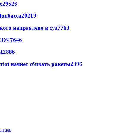
х
29526
Донбасса
20219
кого направлено в суд
7763
 СОЧ
7646
И
2886
triot начнет сбивать ракеты
2396
ыгаль