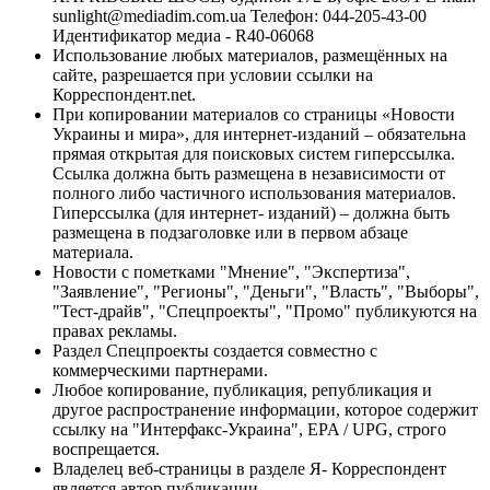
sunlight@mediadim.com.ua
Телефон: 044-205-43-00
Идентификатор медиа - R40-06068
Использование любых материалов, размещённых на
сайте, разрешается при условии ссылки на
Корреспондент.net.
При копировании материалов со страницы «Новости
Украины и мира», для интернет-изданий – обязательна
прямая открытая для поисковых систем гиперссылка.
Ссылка должна быть размещена в независимости от
полного либо частичного использования материалов.
Гиперссылка (для интернет- изданий) – должна быть
размещена в подзаголовке или в первом абзаце
материала.
Новости с пометками "Мнение", "Экспертиза",
"Заявление", "Регионы", "Деньги", "Власть", "Выборы",
"Тест-драйв", "Спецпроекты", "Промо" публикуются на
правах рекламы.
Раздел Спецпроекты создается совместно с
коммерческими партнерами.
Любое копирование, публикация, републикация и
другое распространение информации, которое содержит
ссылку на "Интерфакс-Украина", EPA / UPG, строго
воспрещается.
Владелец веб-страницы в разделе Я- Корреспондент
является автор публикации.